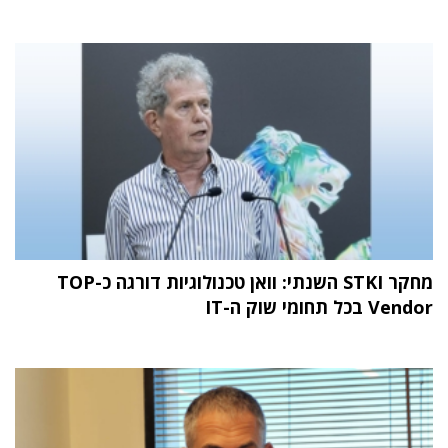
מחקר STKI השנתי: וואן טכנולוגיות דורגה כ-TOP
Vendor בכל תחומי שוק ה-IT