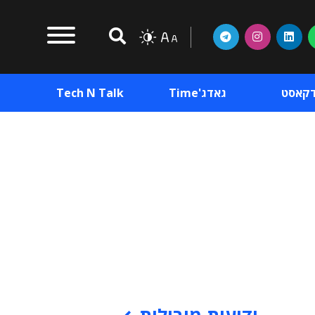
דקאסט
גאדג'Time
Tech N Talk
וכן פרסומי
תוכן פרסומי
וכן פרסומי