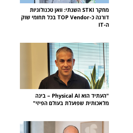
מחקר STKI השנתי: וואן טכנולוגיות
דורגה כ-TOP Vendor בכל תחומי שוק
ה-IT
"העתיד הוא Physical AI – בינה
מלאכותית שפועלת בעולם הפיזי"