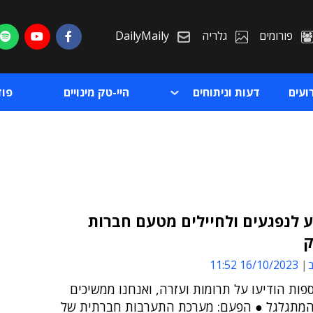
פורומים
גלריה
DailyMaily
ועים
דעות וניתוחים
היי-טק מינויים
פו
ע לנפגעים ולחיילים מטעם חברות
ק
ת
ב
16/10/2023 11:52
ת
פות הודיעו על תרומות ועזרה, ואנחנו ממשיכים
המתגלגל ● הפעם: מערכת התערבות חברתית של