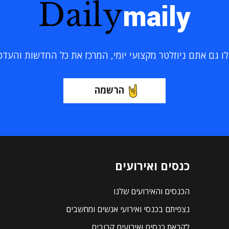
Daily
maily
 גם אתם ניוזלטר מקצועי יומי, המרכז את כל החדשות והעדכוני
הרשמה
כנסים ואירועים
הכנסים והאירועים שלנו
נצפיתם בכנסי ואירועי אנשים ומחשבים
לקראת כנסים ואירועים קרובים