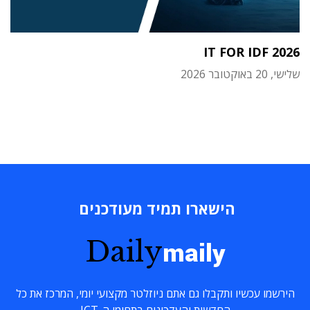
IT FOR IDF 2026
שלישי, 20 באוקטובר 2026
הישארו תמיד מעודכנים
Daily
maily
הירשמו עכשיו ותקבלו גם אתם ניוזלטר מקצועי יומי, המרכז את כל