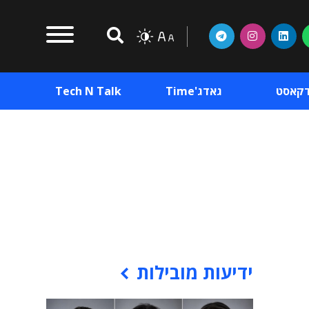
דקאסט
גאדג'Time
Tech N Talk
וכן פרסומי
תוכן פרסומי
וכן פרסומי
ידיעות מובילות