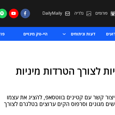
פורומים
גלריה
DailyMaily
ועים
דעות וניתוחים
היי-טק מינויים
פו
ות לצורך הטרדות מיניות
ת
ת
יצור קשר עם קטינים בווטסאפ, להציג את עצמו
שים מגונים וסרפוס הקים ערוצים בטלגרם לצורך