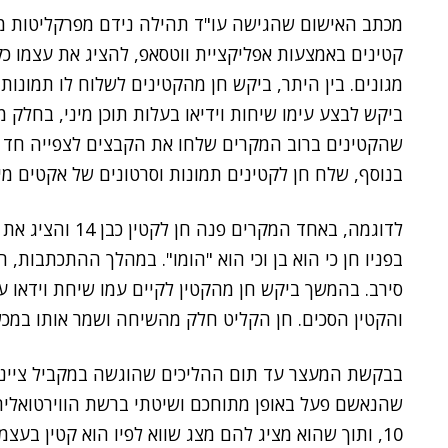
מכתב האישום שהגישה עו"ד תהילה נידם מפרקליטות מח
קטינים באמצעות אפליקציית ווטסאפ, להציג את עצמו כק
מגונים. בין היתר, ביקש חן מהקטינים לשלוח לו תמונות
ביקש לבצע עימו שיחות וידיאו בעלות תוכן מיני, בחלק
שהקטינים ברוב המקרים שלחו את הקבצים לצפייה חד 
בנוסף, שלח חן לקטינים תמונות וסרטונים של אקטים מינ
בפניו חן כי הוא בן וכי הוא "הומו". במהלך ההתכתבות, 
סירב. בהמשך ביקש חן מהקטין לקיים עמו שיחת וידאו ע
והקטין הסכים. חן הקליט חלק מהשיחה ושמר אותו במכשי
בבקשת המעצר עד תום ההליכים שהוגשה במקביל ציינ
שהנאשם פעל באופן מתוחכם ושיטתי ברשת הווירטואלית
10, ותוך שהוא מציג להם מצג שווא לפיו הוא קטין בעצמ