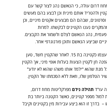
וז דרום עולה, כי הנאשם נהג לצור קשר עם
טין ולהטריד אותם מינית וכן לבצע בהם מעשים
 וסרטונים, שבהם הם מבצעים אקטים מיניים, וכן
 מהמקרים נענו הקטינים לבקשתו. למרות
פעמית, נהג הנאשם לצלם ולשמור את הקבצים.
יים שביצע הנאשם ותוכן פורנוגרפי אחר.
לדוגמה, באחד המקרים פנה חן לקטין כבן 14 והציג את עצמו כקטינה בת 15. לאחר שהקטין חשד, טען
הפנה חן לקטין הצעות בעלות אופי מיני, אך הקטין
ל מנת שהוא "ילמד אותו משהו שהוא לא יודע"
ר הטלפון שלו, וזאת ללא הסכמתו של הקטין.
ה עו"ד
תהילה נידם
מפרקליטות מחוז דרום,
 למול מספר קטינים, כאשר הקטנה ביותר בת
ו – בדרך זו הוא ביצע עבירות מין בקטינים וקיבל