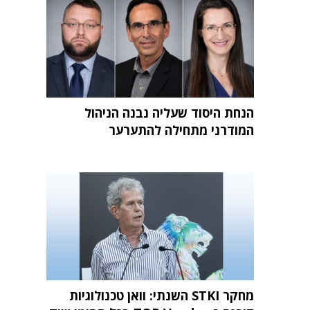
הנחת היסוד שעליה נבנה הניהול
המודרני מתחילה להתערער
מחקר STKI השנתי: וואן טכנולוגיות