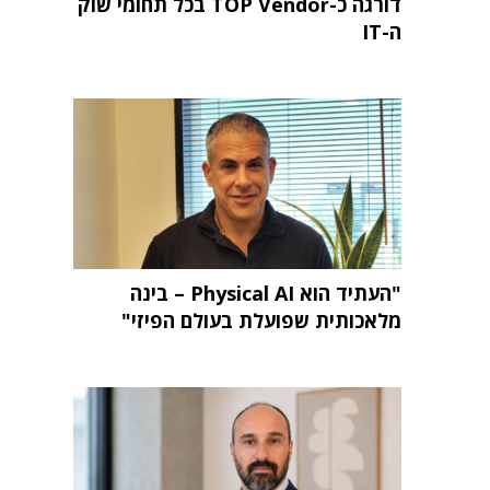
דורגה כ-TOP Vendor בכל תחומי שוק
ה-IT
"העתיד הוא Physical AI – בינה
מלאכותית שפועלת בעולם הפיזי"