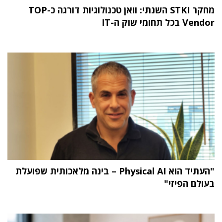
מחקר STKI השנתי: וואן טכנולוגיות דורגה כ-TOP
Vendor בכל תחומי שוק ה-IT
"העתיד הוא Physical AI – בינה מלאכותית שפועלת
בעולם הפיזי"