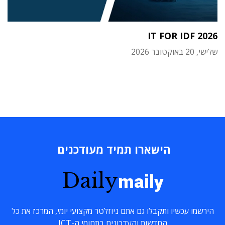
IT FOR IDF 2026
שלישי, 20 באוקטובר 2026
הישארו תמיד מעודכנים
Daily
maily
הירשמו עכשיו ותקבלו גם אתם ניוזלטר מקצועי יומי, המרכז את כל
החדשות והעדכונים בתחומי ה-ICT