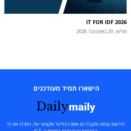
IT FOR IDF 2026
שלישי, 20 באוקטובר 2026
הישארו תמיד מעודכנים
Daily
maily
הירשמו עכשיו ותקבלו גם אתם ניוזלטר מקצועי יומי, המרכז את כל