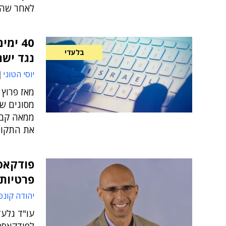
לאחר שהיא
בלעדי
נגד ישר
יוסי הטוני
מאז פרוץ
ממאה קבוצ
את התקופ
פודקאס
פרטיותנ
יהודה קונפ
עו"ד גלעד