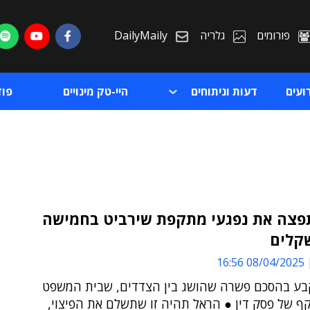
פורומים
גלריה
DailyMaily
ועים
דעות וניתוחים
היי-טק מינויים
פו
פצה את נפגעי מתקפת שירביט בחמישה
שקלים
ת
08/04/2025 16:56
ת
בע בהסכם פשרה שהושג בין הצדדים, שבית המשפט
קף של פסק דין ● הראל תהיה זו שתשלם את הפיצוי,