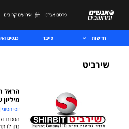
פרסם אצלנו
אירועים קרובים
חדשות
סייבר
כנסים ואיר
שירביט
הראל ת
מיליון 
יוסי הטוני
הסכום נק
נתן לו תו