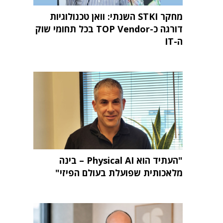
מחקר STKI השנתי: וואן טכנולוגיות
דורגה כ-TOP Vendor בכל תחומי שוק
ה-IT
"העתיד הוא Physical AI – בינה
מלאכותית שפועלת בעולם הפיזי"