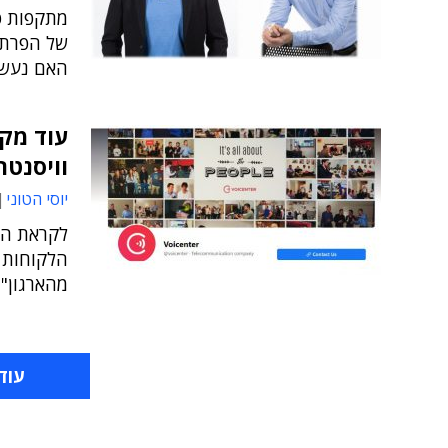
מתקפות סי
של הפרת 
האם נעשה
עוד מק
וויסנטר
יוסי הטוני
לקראת הח
הלקוחות ●
מהארגון"
עוד