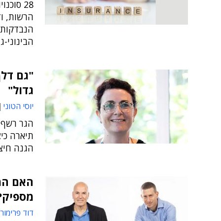
28 סוכנ
הרשות, ו
הנבדקות 
הבינוני-ג
"גם דלף
גדול"
יוסי הטוני
הגר רשף 
תיארה כי
הגנה חיצו
האם המ
מספיק?
דוד פרימור 