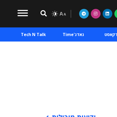
דקאסט
גאדג'Time
Tech N Talk
וכן פרסומי
תוכן פרסומי
וכן פרסומי