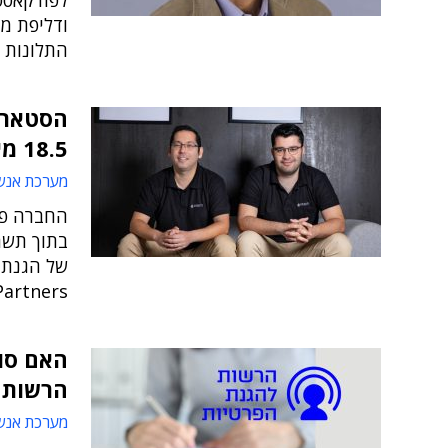
לפודקאסט
ודליפת מי
התלונות 
הסטארט
18.5 מיליון דולר
מערכת אנש
החברה פי
בתוך תשת
של הגנת ה
Partners
האם סוכ
הרשות 
מערכת אנש