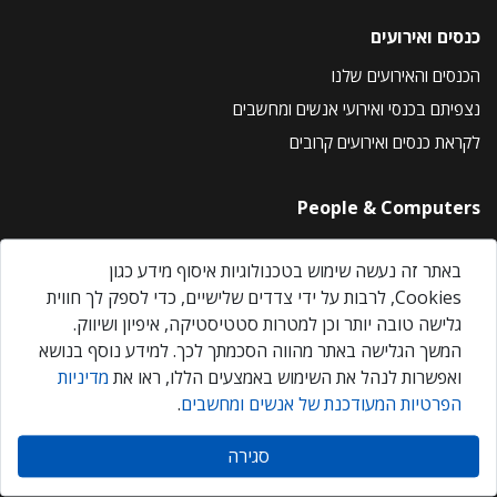
כנסים ואירועים
הכנסים והאירועים שלנו
נצפיתם בכנסי ואירועי אנשים ומחשבים
לקראת כנסים ואירועים קרובים
People & Computers
About Us
באתר זה נעשה שימוש בטכנולוגיות איסוף מידע כגון
Privacy Policy
Cookies, לרבות על ידי צדדים שלישיים, כדי לספק לך חווית
Contact Us
גלישה טובה יותר וכן למטרות סטטיסטיקה, איפיון ושיווק.
Our Events
המשך הגלישה באתר מהווה הסכמתך לכך. למידע נוסף בנושא
ואפשרות לנהל את השימוש באמצעים הללו, ראו את
מדיניות
הפרטיות המעודכנת של אנשים ומחשבים
.
אנשים ומחשבים © 2026 – כל הזכויות שמורות
סגירה
Created by