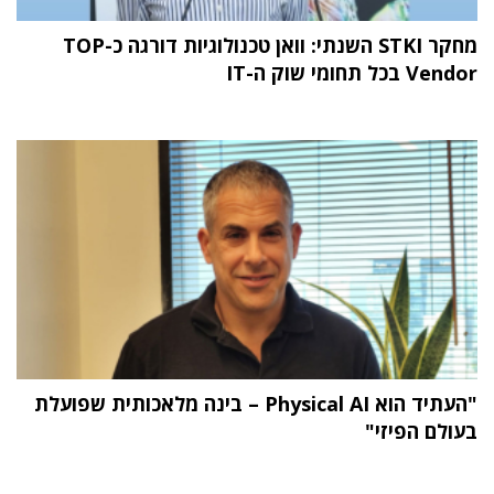
מחקר STKI השנתי: וואן טכנולוגיות דורגה כ-TOP
Vendor בכל תחומי שוק ה-IT
"העתיד הוא Physical AI – בינה מלאכותית שפועלת
בעולם הפיזי"