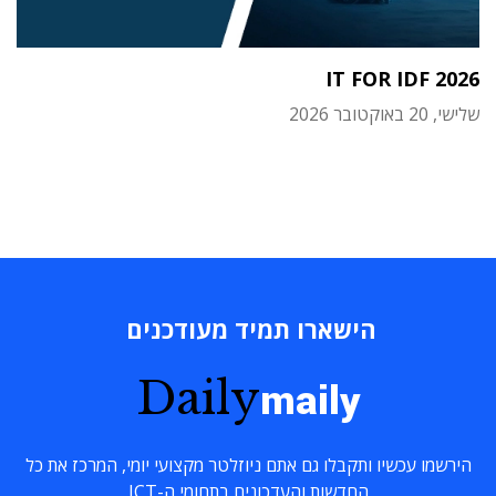
IT FOR IDF 2026
שלישי, 20 באוקטובר 2026
הישארו תמיד מעודכנים
Daily
maily
הירשמו עכשיו ותקבלו גם אתם ניוזלטר מקצועי יומי, המרכז את כל
החדשות והעדכונים בתחומי ה-ICT