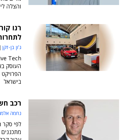
והצלה לי
רנו קו
לתחרות
ג'ון בן-זקן
העוסק באי
הפרויקט י
בישראל
רכב חשמל
נחמה אלמו
עבור קבלת