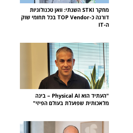
מחקר STKI השנתי: וואן טכנולוגיות
דורגה כ-TOP Vendor בכל תחומי שוק
ה-IT
"העתיד הוא Physical AI – בינה
מלאכותית שפועלת בעולם הפיזי"