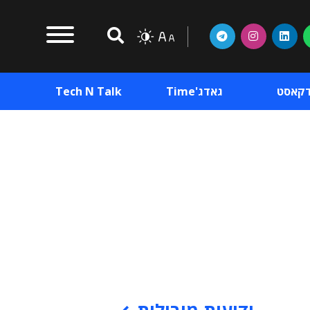
דקאסט
גאדג'Time
Tech N Talk
וכן פרסומי
תוכן פרסומי
וכן פרסומי