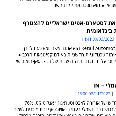
שראל ● הוא מסכם את ימיו במשרד
ראת לסטארט-אפים ישראליים להצטרף
 בינלאומית
30/03/2023 14:41
Retail Automotive Tech הוא אתגר אשר יוצא כעת לדרך,
תור טכנולוגיות חדשניות בעולם קמעונאות הרכב ●
רוכז על ידי מעבדת החדשנות של רנו-ניסאן-מיצובישי
י – IN
ג
02/11/2022 15:00
לפי סקר חדש של אורורה לאבס וסטראטג'י אנליטיקס, 76%
מתכננים לרכוש רכב חשמלי בעתיד ו-44% אף יהיו מוכנים לשלם
 פיצ'רים ושדרוגים באמצעות עדכוני תוכנה מרחוק