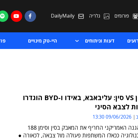
פורומים
גלריה
DailyMaily
ועים
דעות וניתוחים
היי-טק מינויים
פו
הפנטגון VS סין: עליבאבא, באידו ו-BYD הוגדרו
ת לצבא הסיני
ת
ב
09/06/2026 13:30
ת
משרד ההגנה האמריקני החריף את המאבק בסין וסימן 188
ולוגיה ככאלו המשתפות פעולה מול צבאה, לכאורה ●