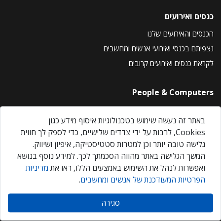
כנסים ואירועים
הכנסים והאירועים שלנו
נצפיתם בכנסי ואירועי אנשים ומחשבים
לקראת כנסים ואירועים קרובים
People & Computers
About Us
באתר זה נעשה שימוש בטכנולוגיות איסוף מידע כגון
Privacy Policy
Cookies, לרבות על ידי צדדים שלישיים, כדי לספק לך חווית
Contact Us
גלישה טובה יותר וכן למטרות סטטיסטיקה, איפיון ושיווק.
Our Events
המשך הגלישה באתר מהווה הסכמתך לכך. למידע נוסף בנושא
ואפשרות לנהל את השימוש באמצעים הללו, ראו את
מדיניות
הפרטיות המעודכנת של אנשים ומחשבים
.
אנשים ומחשבים © 2026 – כל הזכויות שמורות
סגירה
Created by