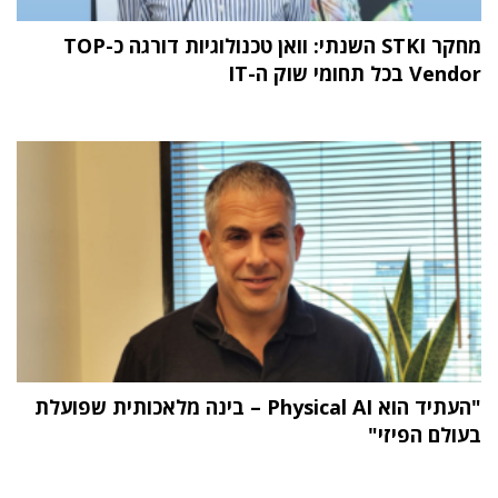
מחקר STKI השנתי: וואן טכנולוגיות דורגה כ-TOP
Vendor בכל תחומי שוק ה-IT
"העתיד הוא Physical AI – בינה מלאכותית שפועלת
בעולם הפיזי"