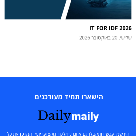
IT FOR IDF 2026
שלישי, 20 באוקטובר 2026
הישארו תמיד מעודכנים
Daily
maily
הירשמו עכשיו ותקבלו גם אתם ניוזלטר מקצועי יומי, המרכז את כל