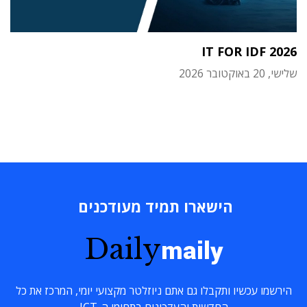
IT FOR IDF 2026
שלישי, 20 באוקטובר 2026
הישארו תמיד מעודכנים
Daily
maily
הירשמו עכשיו ותקבלו גם אתם ניוזלטר מקצועי יומי, המרכז את כל