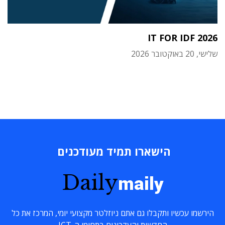
IT FOR IDF 2026
שלישי, 20 באוקטובר 2026
הישארו תמיד מעודכנים
Daily
maily
הירשמו עכשיו ותקבלו גם אתם ניוזלטר מקצועי יומי, המרכז את כל