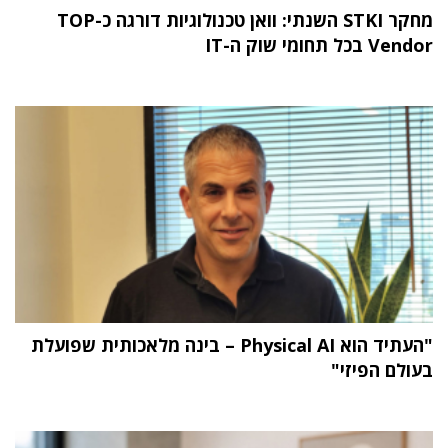
מחקר STKI השנתי: וואן טכנולוגיות דורגה כ-TOP
Vendor בכל תחומי שוק ה-IT
"העתיד הוא Physical AI – בינה מלאכותית שפועלת
בעולם הפיזי"