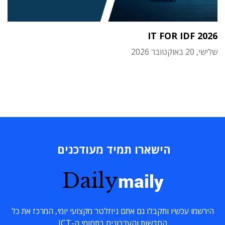
IT FOR IDF 2026
שלישי, 20 באוקטובר 2026
הישארו תמיד מעודכנים
Daily
maily
הירשמו עכשיו ותקבלו גם אתם ניוזלטר מקצועי יומי, המרכז את כל
החדשות והעדכונים בתחומי ה-ICT