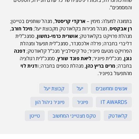
שהולכת וגדלה, בזכות דיגיטציה של כל עולם הניירת, הטפסים
והמסמכים".
בתמונה למעלה: מימין –
ארקדי קריסטל
, מנהל שותפים בטייטן;
רן אבקסיס
, מנהל מכירות בקלאודטק מקבוצת יעל;
מיכל חורב
,
מנהלת פרויקט בקלאודטק;
אושרית כרמי-נחשון
, סמנכ"לית
דליברי בחברה; פרלה אלכסנדר, סמנכ"לית תפעול ומנהלת
הפרויקט מטעם פיוניר; טל קיסילביץ' מנכ"ל קלאודטק;
דפנה
גונן
, מנכ"לית פיוניר;
ליאת פונד שורץ
, סמנכ"לית רגולציה
בחברה;
מרים בריץ כהן
, מנהלת כספים בחברה; ו
דנית לוי
מהתפעול בפיוניר.
אנשים ומחשבים
יעל
קבוצת יעל
IT AWARDS
פיוניר
פיוניר ניהול הון
קלאודטק
טקס מצטייני המחשוב
טייטן