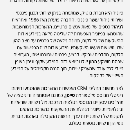
היקפי הון של כשלושה מיליארדי דולר, של מאות לקוחות החברה.
פיוניר היא חברת בוטיק, שמתמחה במתן שירותי תכנון פיננסי
ושירותי ניהול עושר פיננסי. החברה פועלת מאז 1986 ואחראית
לניהול כספים של מאות אנשים פרטיים. המערכות הממוחשבות
שהוטמעו בפיוניר מאפשרות לה שליטה מלאה במידע אודות
ההשקעות של כל לקוח, תמונה מלאה של פרטים על מצב ההון
שלו, תשואות שעשו השקעותיו, מידע אודות לו"ז הפגישות עם
הלקוח, מהלכים שביקש לבצע, פרטים שסוכמו איתו, הערוצים
שבהם מושקע ההון שלו וכיוצא בזה. המידע שקוף וניתן באופן
מיידי לכל עובד שמעניק שירות, תוך הגנה מקסימלית על המידע
האישי של כל לקוח.
לצד מחשוב תהליכי CRM מאפשרות המערכות שהוטמעו חיתום
דיגיטלי מבוסס פלטפורמת
טייטן
, כמו גם אוטומציה ודיגיטציה של
תהליכים עסקיים מבוססי רגולציה מורכבת מול רשויות ישראליות
ובינלאומיות. פיוניר מנהלת את ההשקעות במערכת בהתאם
לתקנות של רשות ניירות ערך, הרשות המקבילה בארצות הברית,
גופי הון ורשויות נוספות בעולם.