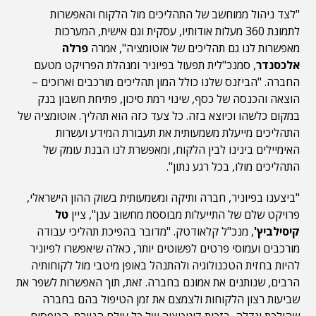
"לצד ניהול ממוחשב של התהליכים מול הלקוח והאפשרות
לתמונת 360 מעלות אודותיו, עסקית וגם אישית, המערכות
מאפשרות לנו גם תהליכים של אוטומציה", אמרה
פרלה
אלכסנדר
, סמנכ"לית תפעול בפיוניר ומנהלת הפרויקט מטעם
החברה. "הביזנס שלנו כולל המון תהליכים מורכבים וארוכים –
הוצאה והכנסה של כסף, שינוי רמת סיכון, פתיחת חשבון בנק
במקום כלשהו וכיוצא בזה. כל צעד כזה הוא תהליך. אוטומציה של
התהליכים מייעלת משמעותית את תעבורת המידע ועשרות
האימיילים בינינו לבין הלקוח, ומאפשרת לנו הבנת עומק של
התהליכים מולו, בכל רגע נתון".
"ביצענו בפיוניר, חברה ותיקה ומשמעותית בשוק ההון הישראלי,
פרויקט שלם של התייעלות מבוססת מחשוב ענן", ציין
טל
קיסילביץ'
, מנכ"ל קלאודטק. "מדובר בהפיכת תהליכי עבודה
מורכבים ועמוסי פרטים לפשוטים יותר, כאלה שיאפשרו לפיוניר
להיות בחזית הטכנולוגיה ולהתנהל באופן מיטבי מול לקוחותיה
הרבים, שנותנים את אמונם בחברה. זאת, תוך האפשרות לשפר את
שביעות רצון הלקוחות ולצמצם את זמן הטיפול בהם בחברה