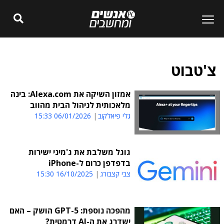
צ'טבוט
אמזון השיקה את Alexa.com: בינה
מלאכותית לניהול הבית מהווב
גלי פיאלקוב
06/01/2026 15:33
גוגל משלבת את ג'מיני ישירות
בדפדפן כרום ל-iPhone
צבי קצבורג
16/10/2025 15:30
מהפכה נוספת: GPT-5 הושק – האם
ישדרג את ה-AI דרמטית?