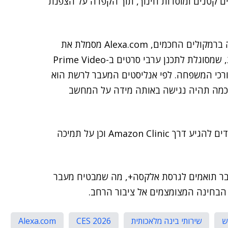
ם קטנים ומוסדות חינוך, תוך הקפדה על הצפנת
אז אם לסכם ניתן לציין כי בעוד שבעבר אלקסה התמקדה ברמקולים החכמים, Alexa.com מסמלת את
הפיכת הסייעת החכמה של אמזון למרכזת חיים דיגיטלית, שמסוגלת לתכנן ערבי סרטים ב-Prime Video
Amazon Fresh בהתבסס על צורכי המשפחה. לפי אנליסטים המעבר לרשת הוא
כמה תהיה נגישה באותה מידה על המחשב
אמזון רומזת על שילובים נוספים בתחומי הבריאות שעתידים להגיע דרך Amazon Clinic וכן על תמיכה
אלקסה הקיימים כבר תואמים לגרסת אלקסה+, מה שמבטיח מעבר
 הבחינה המצומצמים אל ציבור הרחב.
ש
שירותי בינה מלאכותית
CES 2026
Alexa.com