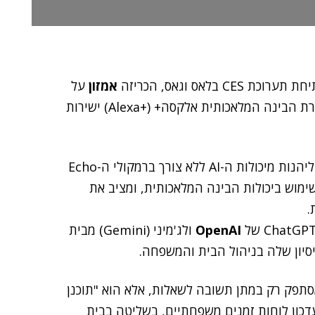
אמזון
על
– פלטפורמת רשת המנגישה את עוזרת הבינה המלאכותית אלקסה+ (+Alexa) ישירות
המהלך מאפשר למשתמשים בתוכנית הגישה המוקדמת ליהנות מיכולות ה-AI ללא צורך ברמקולי ה-Echo
ימוש ביכולות הבינה המלאכותית, ומציב את
.
OpenAI
ולג'מיני (Gemini) מבית
יון שלה בניהול הבית והמשפחה.
סתפק רק במתן תשובה לשאלות, אלא הוא "תוכנן
עדכון לוחות זמנים משפחתיים, בשליטה בבית