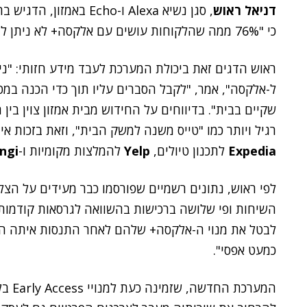
דניאל ראוש
, סגן נשיא Alexa ו-Echo באמזון, הדגיש בראיון ל-
כי "76% ממה שהלקוחות עושים עם אלקסה+ לא ניתן לביצוע באף בינה מלאכותית אחרת".
ראוש הדגים זאת ביכולת המערכת לעבד מידע חזותי: "ני
ל-אלקסה", אמר, "לקבל הסברים עליו תוך כדי הכנה במ
שקיים בבית". בדיווחים על החידוש מבית אמזון צוין בי
רגיל ויותר כמו "טייס משנה למשק הבית", וזאת בזכות אי
Expedia
לתכנון טיולים,
Yelp
להמלצות מקומיות ו-
ngi
לפי ראוש, נתונים רשמיים שפורסמו כבר מעידים על הצ
השיחות ופי שלושה ברכישות בהשוואה לגרסאות קודמות
לבטל את מנוי ה-אלקסה+ שלהם לאחר התנסות איתה הוא
כמעט אפסי".
המערכ