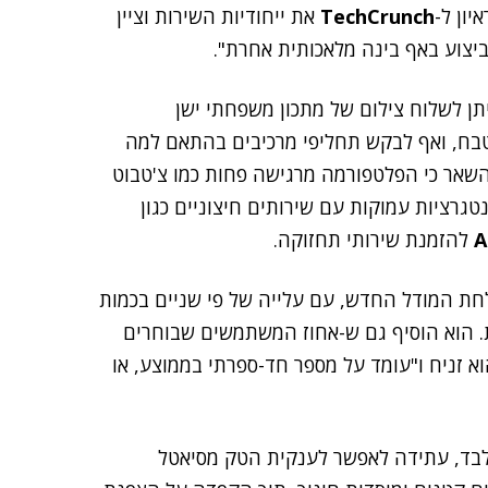
TechCrunch
את ייחודיות השירות וציין
תן לשלוח צילום של מתכון משפחתי ישן
טבח, ואף לבקש תחליפי מרכיבים בהתאם למה
ן השאר כי הפלטפורמה מרגישה פחות כמו צ'טבוט
נטגרציות עמוקות עם שירותים חיצוניים כגון
A
להזמנת שירותי תחזוקה.
לחת המודל החדש, עם עלייה של פי שניים בכמות
. הוא הוסיף גם ש-אחוז המשתמשים שבוחרים
 זניח ו"עומד על מספר חד-ספרתי בממוצע, או
ת החדשה, שזמינה כעת למנויי Early Access בלבד, עתידה לאפשר לענקית הטק מסיאטל