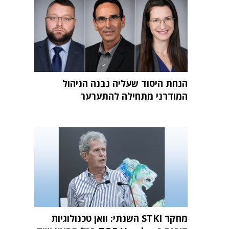
הנחת היסוד שעליה נבנה הניהול
המודרני מתחילה להתערער
מחקר STKI השנתי: וואן טכנולוגיות