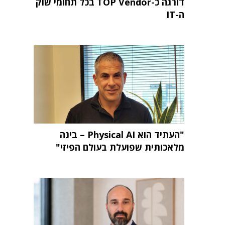
דורגה כ-TOP Vendor בכל תחומי שוק
ה-IT
"העתיד הוא Physical AI – בינה
מלאכותית שפועלת בעולם הפיזי"