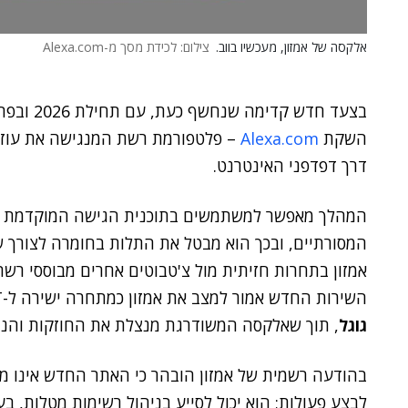
אלקסה של אמזון, מעכשיו בווב.
צילום: לכידת מסך מ-Alexa.com
בצעד חדש קדימה שנחשף כעת, עם תחילת 2026 ובפתיחת תערוכת CES בלאס וגאס, הכריזה
השקת
Alexa.com
דרך דפדפני האינטרנט.
המסורתיים, ובכך הוא מבטל את התלות בחומרה לצורך ש
אמזון בתחרות חזיתית מול צ'טבוטים אחרים מבוססי רשת
השירות החדש אמור למצב את אמזון כמתחרה ישירה ל-ChatGPT של
גוגל
, תוך שאלקסה המשודרגת מנצלת את החוזקות והניס
בהודעה רשמית של אמזון הובהר כי האתר החדש אינו מ
לבצע פעולות; הוא יכול לסייע בניהול רשימות מטלות, ב