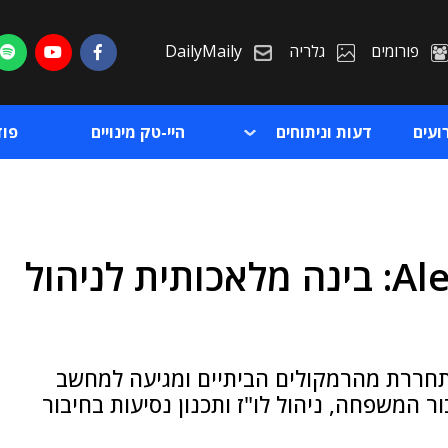
פורומים
גלריה
DailyMaily
ועים
דעות וניתוחים
היי-טק מינויים
פו
אמזון השיקה את Alexa.com: בינה מלאכותית לניהול
ת
ת
רגת - היא משתחררת מהרמקולים הביתיים ומגיעה למחשב
ור המשפחה, ניהול לו"ז ותכנון נסיעות בחיבור