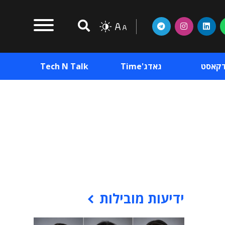
דקאסט
גאדג'Time
Tech N Talk
וכן פרסומי
תוכן פרסומי
וכן פרסומי
ידיעות מובילות