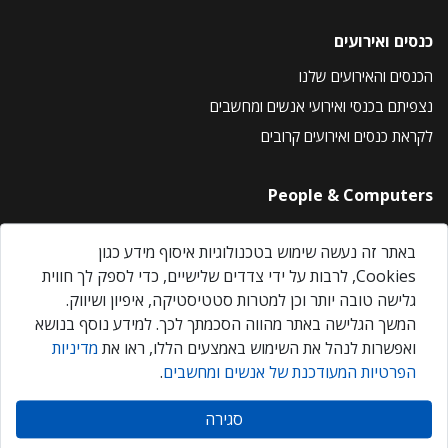
כנסים ואירועים
הכנסים והאירועים שלנו
נצפיתם בכנסי ואירועי אנשים ומחשבים
לקראת כנסים ואירועים קרובים
People & Computers
About Us
באתר זה נעשה שימוש בטכנולוגיות איסוף מידע כגון
Privacy Policy
Cookies, לרבות על ידי צדדים שלישיים, כדי לספק לך חווית
Contact Us
גלישה טובה יותר וכן למטרות סטטיסטיקה, איפיון ושיווק.
Our Events
המשך הגלישה באתר מהווה הסכמתך לכך. למידע נוסף בנושא
ואפשרות לנהל את השימוש באמצעים הללו, ראו את
מדיניות
הפרטיות המעודכנת של אנשים ומחשבים
.
אנשים ומחשבים © 2026 – כל הזכויות שמורות
סגירה
Created by