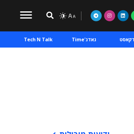
דקאסט
גאדג'Time
Tech N Talk
וכן פרסומי
תוכן פרסומי
וכן פרסומי