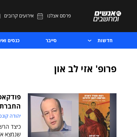
פרסם אצלנו
אירועים קרובים
חדשות
סייבר
כנסים ואיר
פרופ' אזי לב און
פודקאסט
החברתי
יהודה קונפ
כיצד הרשת
שנמצא אש