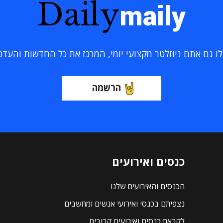
Daily
maily
 גם אתם ניוזלטר מקצועי יומי, המרכז את כל החדשות והעדכוני
הרשמה
כנסים ואירועים
הכנסים והאירועים שלנו
נצפיתם בכנסי ואירועי אנשים ומחשבים
לקראת כנסים ואירועים קרובים