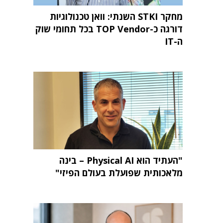
מחקר STKI השנתי: וואן טכנולוגיות
דורגה כ-TOP Vendor בכל תחומי שוק
ה-IT
"העתיד הוא Physical AI – בינה
מלאכותית שפועלת בעולם הפיזי"