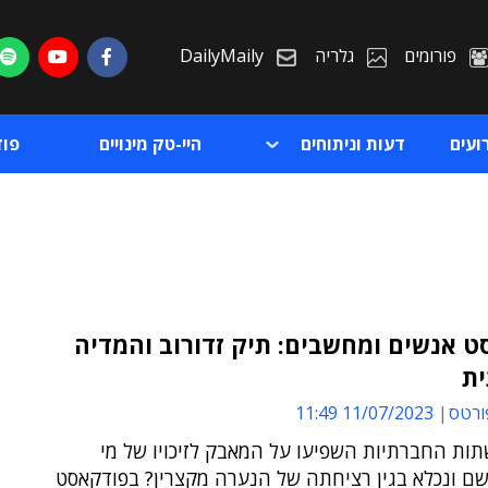
פורומים
גלריה
DailyMaily
ועים
דעות וניתוחים
היי-טק מינויים
פו
 אנשים ומחשבים: תיק זדורוב והמדיה
ת
ת
ורטס
11/07/2023 11:49
ת
ות החברתיות השפיעו על המאבק לזיכויו של מי
ם ונכלא בגין רציחתה של הנערה מקצרין? בפודקאסט