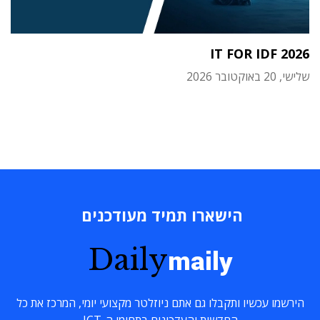
IT FOR IDF 2026
שלישי, 20 באוקטובר 2026
הישארו תמיד מעודכנים
Daily
maily
הירשמו עכשיו ותקבלו גם אתם ניוזלטר מקצועי יומי, המרכז את כל