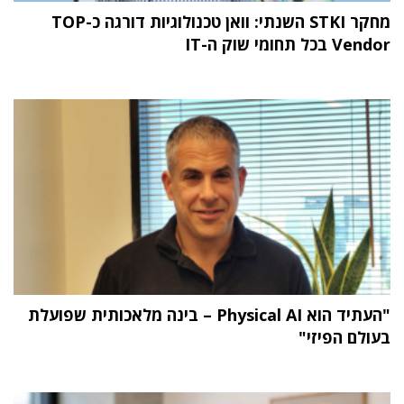
מחקר STKI השנתי: וואן טכנולוגיות דורגה כ-TOP
Vendor בכל תחומי שוק ה-IT
"העתיד הוא Physical AI – בינה מלאכותית שפועלת
בעולם הפיזי"