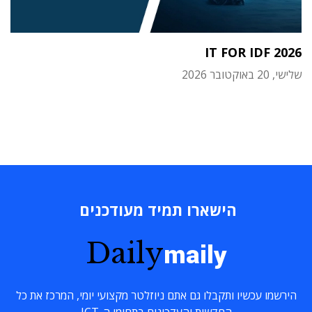
IT FOR IDF 2026
שלישי, 20 באוקטובר 2026
הישארו תמיד מעודכנים
Daily
maily
הירשמו עכשיו ותקבלו גם אתם ניוזלטר מקצועי יומי, המרכז את כל