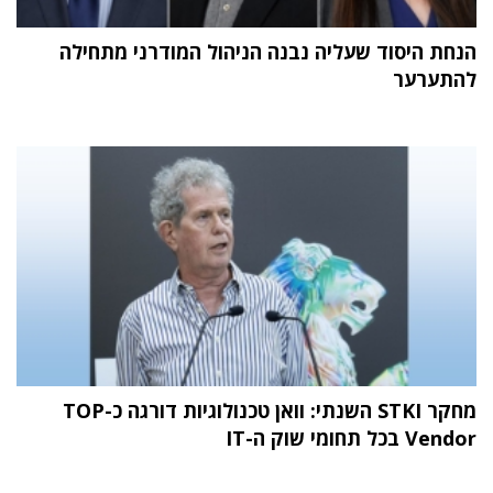
הנחת היסוד שעליה נבנה הניהול המודרני מתחילה
להתערער
מחקר STKI השנתי: וואן טכנולוגיות דורגה כ-TOP
Vendor בכל תחומי שוק ה-IT