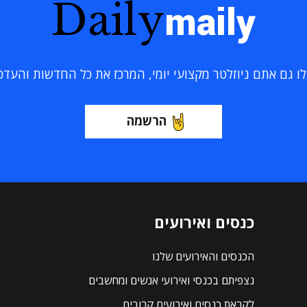
Daily
maily
 גם אתם ניוזלטר מקצועי יומי, המרכז את כל החדשות והעדכוני
הרשמה
כנסים ואירועים
הכנסים והאירועים שלנו
נצפיתם בכנסי ואירועי אנשים ומחשבים
לקראת כנסים ואירועים קרובים