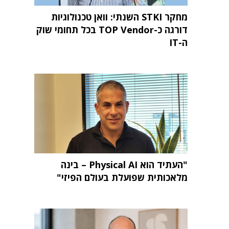
מחקר STKI השנתי: וואן טכנולוגיות
דורגה כ-TOP Vendor בכל תחומי שוק
ה-IT
"העתיד הוא Physical AI – בינה
מלאכותית שפועלת בעולם הפיזי"