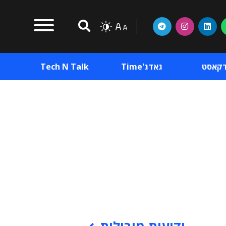
דקאסט
גאדג'Time
Tech N Talk
וכן פרסומי
תוכן פרסומי
וכן פרסומי