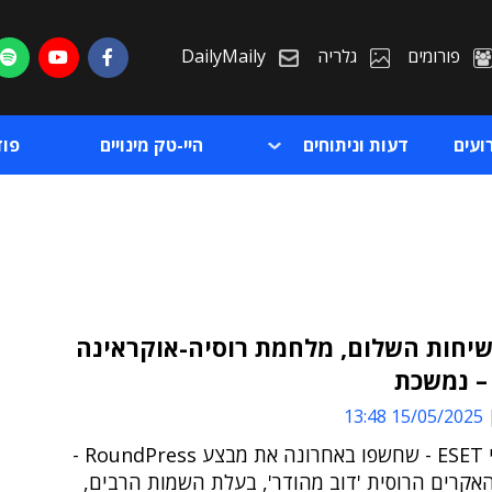
פורומים
גלריה
DailyMaily
ועים
דעות וניתוחים
היי-טק מינויים
פו
שיחות השלום, מלחמת רוסיה-אוקראינה
– נמשכת
ת
15/05/2025 13:48
ת
לפי חוקרי ESET - שחשפו באחרונה את מבצע RoundPress -
אקרים הרוסית 'דוב מהודר', בעלת השמות הרבים,