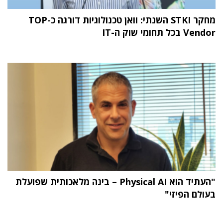
מחקר STKI השנתי: וואן טכנולוגיות דורגה כ-TOP
Vendor בכל תחומי שוק ה-IT
"העתיד הוא Physical AI – בינה מלאכותית שפועלת
בעולם הפיזי"