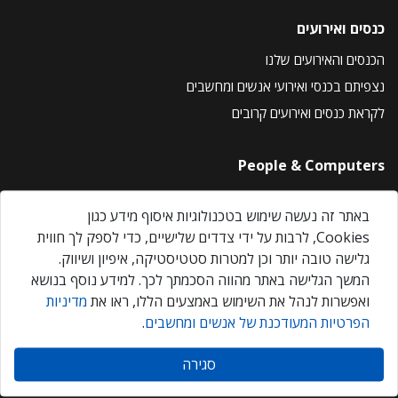
כנסים ואירועים
הכנסים והאירועים שלנו
נצפיתם בכנסי ואירועי אנשים ומחשבים
לקראת כנסים ואירועים קרובים
People & Computers
About Us
באתר זה נעשה שימוש בטכנולוגיות איסוף מידע כגון
Privacy Policy
Cookies, לרבות על ידי צדדים שלישיים, כדי לספק לך חווית
Contact Us
גלישה טובה יותר וכן למטרות סטטיסטיקה, איפיון ושיווק.
Our Events
המשך הגלישה באתר מהווה הסכמתך לכך. למידע נוסף בנושא
ואפשרות לנהל את השימוש באמצעים הללו, ראו את
מדיניות
הפרטיות המעודכנת של אנשים ומחשבים
.
אנשים ומחשבים © 2026 – כל הזכויות שמורות
סגירה
Created by