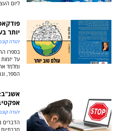
ליום העצ
פודקאס
יותר בע
יהודה קונפ
בספרו החד
על יזמות 
ומלמד את
הספר, וגם
אשנ"ב:
אפקטיב
יהודה קונפ
הדברים נ
חברתיות ו