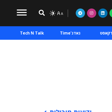
דקאסט
גאדג'Time
Tech N Talk
וכן פרסומי
תוכן פרסומי
וכן פרסומי