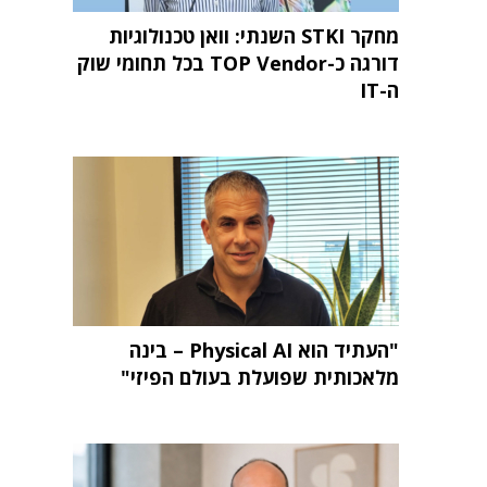
מחקר STKI השנתי: וואן טכנולוגיות
דורגה כ-TOP Vendor בכל תחומי שוק
ה-IT
"העתיד הוא Physical AI – בינה
מלאכותית שפועלת בעולם הפיזי"