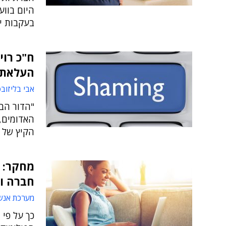
היום בווע
בעקבות י
ח"כ רויט
העלאת 
אבי בליזוב
"הדור הבא
האדומים, 
הקיץ של 
חברה ור
מערכת אנש
כך על פי