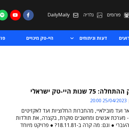
פורומים
גלריה
DailyMaily
ועים
דעות וניתוחים
היי-טק מינויים
פו
: 75 שנות היי-טק ישראלי
25/04/2023 20:00
ת
אר ועד מובילאיי, מהחברות החלוציות ועד לאקזיטים
ת
- מערכת אנשים ומחשבים סוקרת, בקצרה, את תולדות
ההיי-טק העברי ● וגם: מה קרה ב-18.11.81? ● פרויקט מיוחד