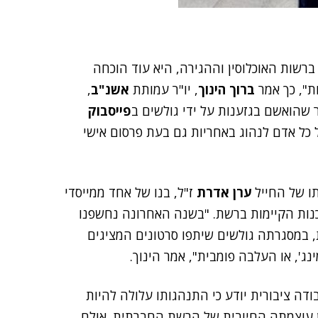
רשות האוכלוסין וההגירה, היא עוד הוכחה
ת", כך אמר
ברוך הינוך
, יו"ר עמותת
אשנ"ב
,
שהואשם בגזענות על ידי גולשים ב
פייסבוק
יצד על כל אדם לנהוג באחריות גם בעת פרסום אישי
ערן אדרת
ז"ל, בנו של אחד ממייסדי
נות הקיימות ברשת. "בשנה האחרונה נחשפנו
 במסגרתה גולשים שיתפו סרטונים המציגים
ג', או העלבה פומבית", אמר הינוך.
דה ציבורית יודע כי התנהגותו עלולה להיות
ן עוצמתה החיובית של הרשת החברתית. אולם