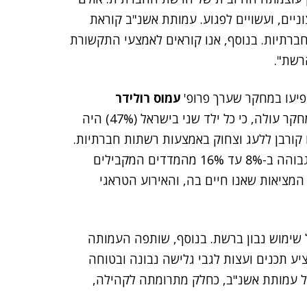
ניים, ועשויים לפגוע. עמותת אשנ"ב קוראת
ברתיות. בנוסף, אנו קוראים לאמצעי התקשורת
רשת".
ופיעו במחקר שערך פרופ'
עמוס רולידר
ואשר פורסם לאחרונה. מהמחקר עולה, כי כל ילד שני בישראל (47%) היה
 הווירטואלי וכי 37% מהילדים היו קורבן ללעג וצחוק באמצעות רשתות חברתיות.
עוד עלה מהמחקר, כי רמת הבריונות המקוונת בישראל גבוהה ב-8% עד 16% מהמדדים המקבילים
מציאות שאנו חיים בה, והאירוע הטראגי
 שימוש נבון ברשת. בנוסף, שותפה העמותה
G), שמציע תכנים ועצות לגבי גלישה נבונה ובטוחה
 עמותת אשנ"ב, כחלק מתרומתה לקהילה,