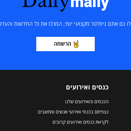
Daily
maily
 גם אתם ניוזלטר מקצועי יומי, המרכז את כל החדשות והעדכוני
הרשמה
כנסים ואירועים
הכנסים והאירועים שלנו
נצפיתם בכנסי ואירועי אנשים ומחשבים
לקראת כנסים ואירועים קרובים