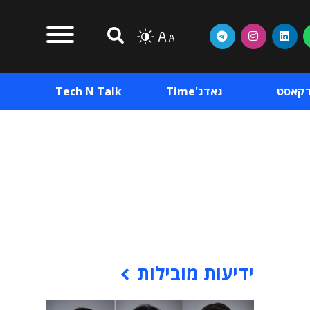
דקאסט
גאדג'Time
Tech N Talk
וכן פרסומי
תוכן פרסומי
וכן פרסומי
ידיעות מובילות