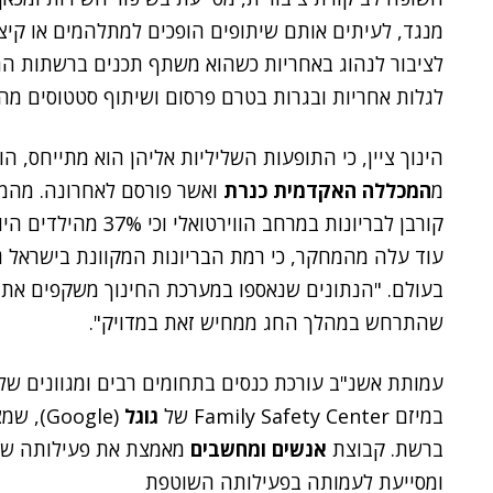
מנגד, לעיתים אותם שיתופים הופכים למתלהמים או קיצו
לציבור לנהוג באחריות כשהוא משתף תכנים ברשתות הח
לגלות אחריות ובגרות בטרם פרסום ושיתוף סטטוסים מה
הינוך ציין, כי התופעות השליליות אליהן הוא מתייחס, ה
מ
המכללה האקדמית כנרת
קורבן לבריונות במרחב
בעולם. "הנתונים שנאספו במערכת החינוך משקפים את ה
שהתרחש במהלך החג ממחיש זאת במדויק".
עמותת אשנ"ב עורכת כנסים בתחומים רבים ומגוונים של
במיזם Family Safety Center של
גוגל
(oogle
ברשת. קבוצת
אנשים ומחשבים
מאמצת את פעילותה של
ומסייעת לעמותה בפעילותה השוטפת