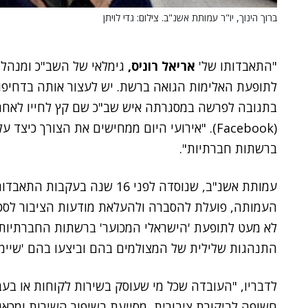
ברוך הינוך, יו"ר עמותת אשנ"ב. צילום: גדי לויתן
"התאבדותו של'
אריאל רוניס,
גימלאי של השב"כ ומנהל ב
לתופעת האלימות הגואה ברשת. יש לעצור אותה בדחיפו
בתגובה לפרשה במסגרתה איש שב"כ שם קץ לחייו לאחר 
(Facebook). "אירועי היום ממחישים את הצורך כ
ברשתות חברתיות".
עמותת אשנ"ב, שנוסדה לפני 16 שנה בעקבות התאבדותו של החייל
העמותה, פועלת להסברה ולהעלאת מודעות הציבור לסכ
לא מעט לתופעת 'הישראלי המכוער' ברשתות החברתיות,
התנהגות שלילית של המצולמים בהם וביצעו בהם 'שיימינ
לדבריו, "העובדה שכל מי שעוסק בשירות לקוחות או בעבו
חשופה לביקורת ציבורית, מסייעת בשיפור השירות ומכא