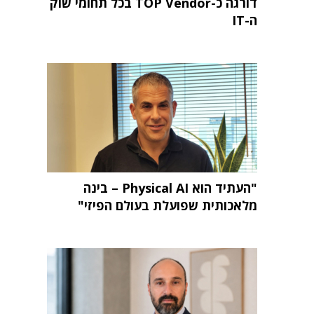
דורגה כ-TOP Vendor בכל תחומי שוק
ה-IT
"העתיד הוא Physical AI – בינה
מלאכותית שפועלת בעולם הפיזי"