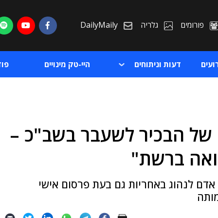
פורומים
גלריה
DailyMaily
ועים
דעות וניתוחים
היי-טק מינויים
פו
של הבכיר לשעבר בשב"כ –
ת
ואה ברשת"
ת
 אדם לנהוג באחריות גם בעת פרסום אישי
מותה