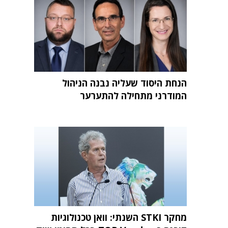
הנחת היסוד שעליה נבנה הניהול
המודרני מתחילה להתערער
מחקר STKI השנתי: וואן טכנולוגיות