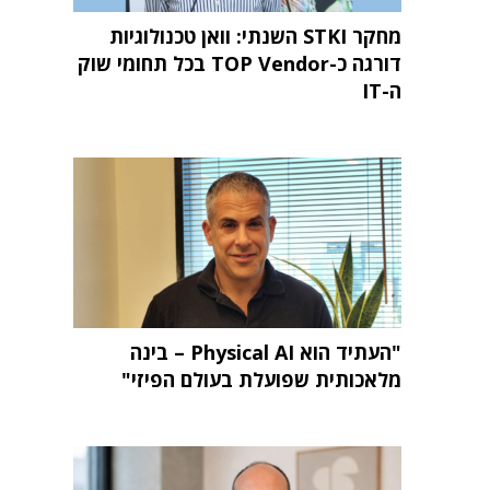
מחקר STKI השנתי: וואן טכנולוגיות
דורגה כ-TOP Vendor בכל תחומי שוק
ה-IT
"העתיד הוא Physical AI – בינה
מלאכותית שפועלת בעולם הפיזי"