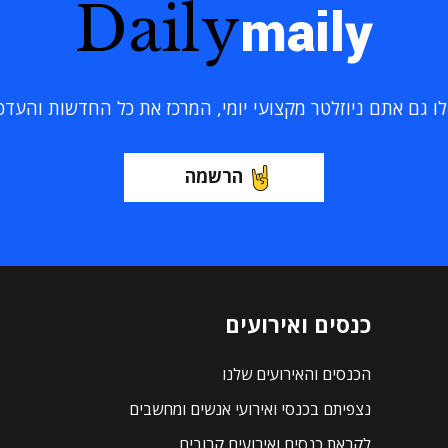
Daily
maily
 גם אתם ניוזלטר מקצועי יומי, המרכז את כל החדשות והעדכוני
הרשמה
כנסים ואירועים
הכנסים והאירועים שלנו
נצפיתם בכנסי ואירועי אנשים ומחשבים
לקראת כנסים ואירועים קרובים