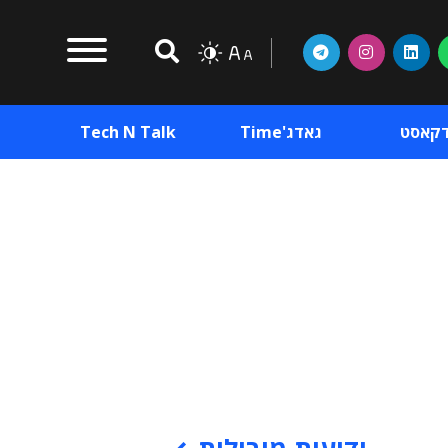
דקאסט
גאדג'Time
Tech N Talk
וכן פרסומי
תוכן פרסומי
וכן פרסומי