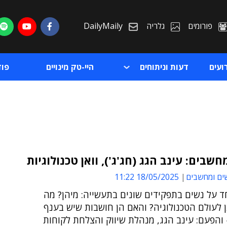
פורומים
גלריה
DailyMaily
ועים
דעות וניתוחים
היי-טק מינויים
פו
חשבים: עינב הגג (חג'ג'), וואן טכנולוגיות
ים ומחשבים
18/05/2025 11:22
ת
ד על נשים בתפקידים שונים בתעשייה: מיהן? מה
ת
 לעולם הטכנולוגיה? והאם הן חושבות שיש בענף
והפעם: עינב הגג, מנהלת שיווק והצלחת לקוחות