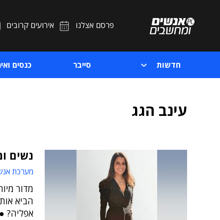
פרסם אצלנו
אירועים קרובים
חדשות
סייבר
כנסים ואיר
עינב הגג
נשים ומ
מערכת אנש
מדור מיוח
הביא אותן
אפליה? ● 