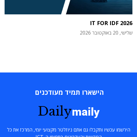
IT FOR IDF 2026
שלישי, 20 באוקטובר 2026
הישארו תמיד מעודכנים
Daily
maily
הירשמו עכשיו ותקבלו גם אתם ניוזלטר מקצועי יומי, המרכז את כל