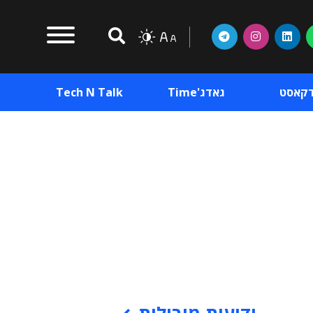
דקאסט
גאדג'Time
Tech N Talk
וכן פרסומי
תוכן פרסומי
וכן פרסומי