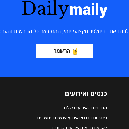
Daily
maily
 גם אתם ניוזלטר מקצועי יומי, המרכז את כל החדשות והעדכוני
הרשמה
כנסים ואירועים
הכנסים והאירועים שלנו
נצפיתם בכנסי ואירועי אנשים ומחשבים
לקראת כנסים ואירועים קרובים