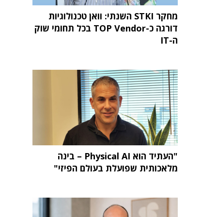
מחקר STKI השנתי: וואן טכנולוגיות
דורגה כ-TOP Vendor בכל תחומי שוק
ה-IT
"העתיד הוא Physical AI – בינה
מלאכותית שפועלת בעולם הפיזי"