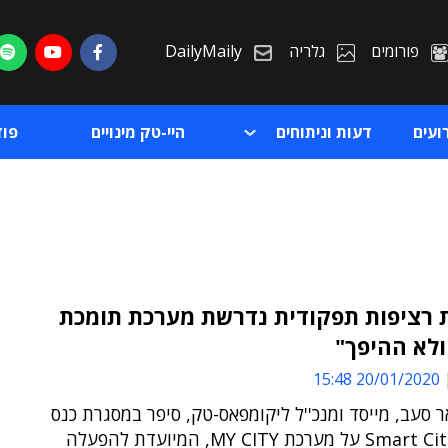
פורומים
גלריה
DailyMaily
ועים
דעות וניתוחים
היי-טק מינויים
פו
 רציפות תפקודית נדרשת מערכת תומכת
לא ההיפך"
ת
20/01/2020 15:48
ת
ר סעב, מייסד ומנכ''ל ליקומפאס-טק, סיפר במסגרת כנס
Smart Cities 2020 על מערכת MY CITY, המיועדת להפעלה