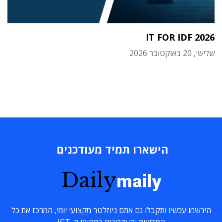
IT FOR IDF 2026
שלישי, 20 באוקטובר 2026
הישארו תמיד מעודכנים
Daily
maily
הירשמו עכשיו ותקבלו גם אתם ניוזלטר מקצועי יומי, המרכז את כל