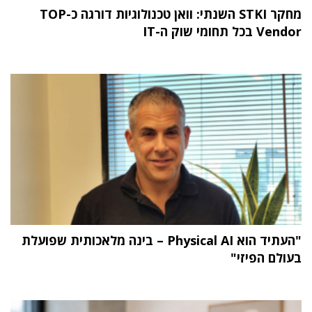
מחקר STKI השנתי: וואן טכנולוגיות דורגה כ-TOP
Vendor בכל תחומי שוק ה-IT
"העתיד הוא Physical AI – בינה מלאכותית שפועלת
בעולם הפיזי"