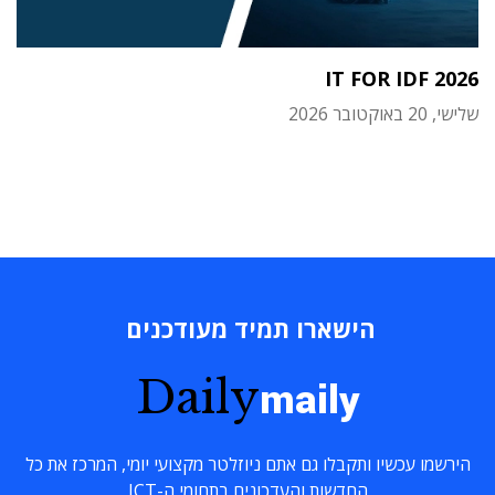
IT FOR IDF 2026
שלישי, 20 באוקטובר 2026
הישארו תמיד מעודכנים
Daily
maily
הירשמו עכשיו ותקבלו גם אתם ניוזלטר מקצועי יומי, המרכז את כל
החדשות והעדכונים בתחומי ה-ICT