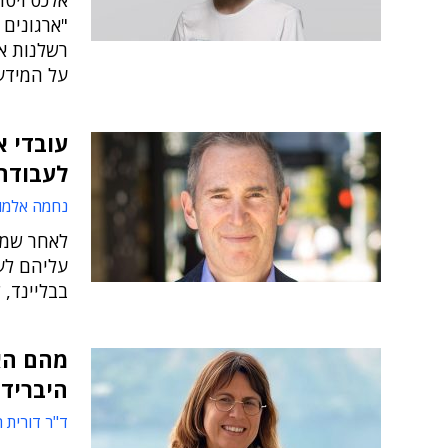
"ארגונים 
רשלנות א
על המידע
עובדי א
לעבודה
נחמה אלמו
עליהם לע
בבליינד, 
מהם הא
היברידי
ד"ר דורית 