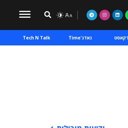
דקאסט
גאדג'Time
Tech N Talk
וכן פרסומי
תוכן פרסומי
וכן פרסומי