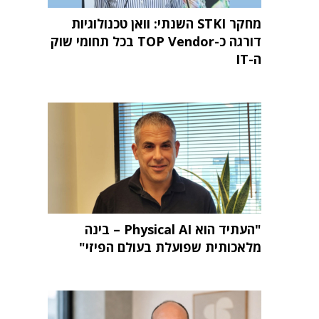
מחקר STKI השנתי: וואן טכנולוגיות
דורגה כ-TOP Vendor בכל תחומי שוק
ה-IT
"העתיד הוא Physical AI – בינה
מלאכותית שפועלת בעולם הפיזי"