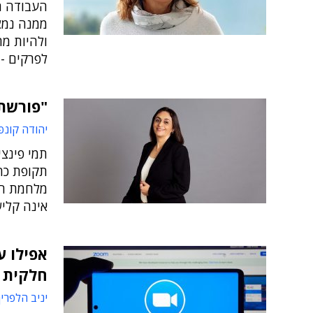
העבודה הה
ממנה נמצא
ולהיות מ
לפרקים -
"פורשת
יהודה קונפ
תמי פינצ
תקופת כה
מלחמת חרב
אינה קליש
אפילו ע
חלקית
יניב הלפרין