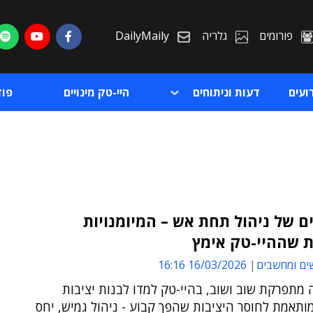
פורומים
גלריה
DailyMaily
ועים
דעות וניתוחים
היי-טק מינויים
פו
 של ניהול תחת אש – המיומנויות
 שההיי-טק אימץ
ת
ים ומחשבים
16/03/2026 16:16
ת
מתפרקת שוב ושוב, בהיי-טק למדו לבנות יציבות
תאמת לחוסר היציבות שהפך קבוע - ניהול גמיש, יחס