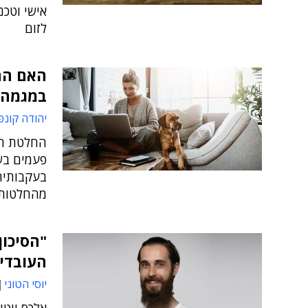
אישי וטכנ
לזום
האם הה
במגמה 
יהודה קונפ
החלטת הח
פעמים בשב
בעקבותיה
מהחלטות 
"הסיכון
העובדי
יוסי הטוני