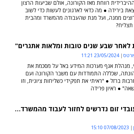
יברידית רווחת מאז הקורונה, אולם שביעות הרצון
ת בירידה ● מה כדאי לארגונים לעשות כדי לשוב
רוצים ממנה, ועל מנת שהעבודה מהמשרד ומהבית
 תצליח?
 לאחר שבע שנים טובות ומלאות אתגרים"
ורטס
23/05/2024 11:21
י, מנהלת אגף מערכות המידע באל על מסכמת את
ונתה, שכללה התמודדות עם משבר הקורונה ועם
ות ברזל ● "ראיתי את תפקידי כשליחות ציונית, וזו
אה" ● ראיון פרידה
ובדי זום נדרשים לחזור לעבוד מהמשרד…
07/08/2023 15:10