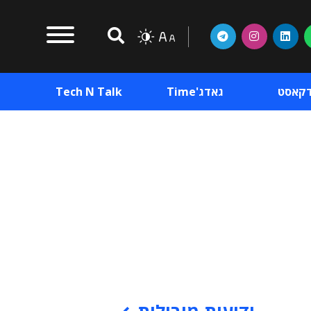
דקאסט
גאדג'Time
Tech N Talk
וכן פרסומי
תוכן פרסומי
וכן פרסומי