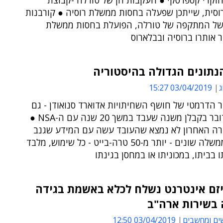
חוקרי קספרסקי ● העקבות הן של טורלה -קבוצת
וסית, שייתכן שפעלה בחסות ממשלת רוסיה ● קורבנות
של המתקפה של טורלה, הפועלת בחסות ממשלת
ר אותרו ברוסיה ובבלארוס
נתונים הגדולה בהיסטוריה
ג
03/04/2019 15:27
ר הדרמטי של חושף השחיתויות אדוארד סנואודן - גם
הפעם מדובר בקבלן משנה שעבד במשך 20 שנה עם ה-NSA ●
ה האחרון לא נמצא שהעובד עשה עם המידע שגנב
מארגוני ממשלה שונים - יותר מ-50 טרה-בייט - כל שימוש, מלבד
ו בביתו, במכוניתו או במחסן בגינתו
יזם אינטרנט נשלח לכלא באשמת בגידה
 בשירות ארה"ב
ים ומחשבים
03/04/2019 12:50