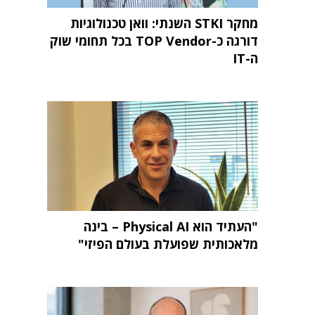
מחקר STKI השנתי: וואן טכנולוגיות
דורגה כ-TOP Vendor בכל תחומי שוק
ה-IT
"העתיד הוא Physical AI – בינה
מלאכותית שפועלת בעולם הפיזי"