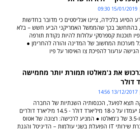
15/01/2019 09:30
ע הסיוע בלכידה, ציינו אנליסטים כי מדובר בחדשות
 בהתחשב בכך שהממשל האמריקני הביע חשש – בלא
פיו תוכנות קספרסקי עלולות להיות נקודת תורפה
ל מערכות המחשוב של המדינה והורה להחרימן ●
גישה ערעור להפיכת צו האיסור על פיו
רכוש את ג'מאלטו תמורת יותר מחמישה
 דולר
13/12/2017 14:56
 תצא לפועל, הכנסותיה השנתיות של החברה
המשולבת יעמדו על כ-18 מיליארד דולר - 14.5 מיליארד דולרים
של אטוס ו-3.5 של ג'מאלטו ● המניע לרכישה: רצונה של אטוס
לבנות חברת שירותי IT הפועלת בשני עולמות – הדיגיטל והגנת