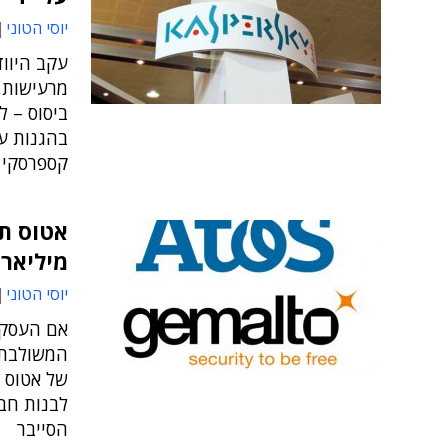
יוסי הטוני
עקב היווד
מרעישות,
ביסוס – ל
בהגנות ע
קספרסקי ה
אטוס ת
מיליארד
יוסי הטוני
אם העסקה
הסייבר