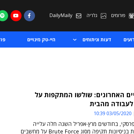
פורומים
גלריה
DailyMaily
ועים
דעות וניתוחים
היי-טק מינויים
פו
ים האחרונים: שולשו המתקפות על
 לעבודה מהבית
ת
03/05/2020 10:39
ת
פרסקי, בחודשים מרץ-אפריל השנה חלה עלייה
משמעותית בניסיונות תקיפה מסוג Brute Force על מחשבים