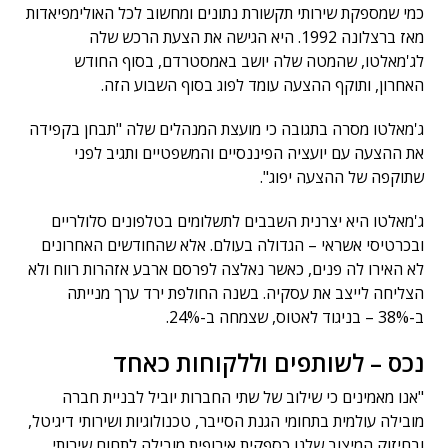
כמי שמספקת שירותי תקשורת נתונים ומחשוב לכל האולימפיאדות
מאז ברצלונה 1992. היא הגישה את הצעת הרכש שלה
לג'מאלטו, שהמטה שלה יושב באמסטרדם, בסוף החודש
האחרון, ותוקף ההצעה עומד לפוג בסוף השבוע הזה.
ג'מאלטו מסרה בתגובה כי מועצת המנהלים שלה "תבחן בקפידה
את ההצעה עם יועציה הפיננסיים והמשפטיים ותגיב לפני
שתוקפה של ההצעה יפוג".
ג'מאלטו היא יצרנית השבבים לתשלומים בטלפונים סלולריים
ובכרטיסי אשראי – הגדולה בעולם. אלא שהחודשים האחרונים
לא האירו לה פנים, כאשר נאלצה לפרסם ארבע אזהרות רווח ולא
הצליחה לייצב את עסקיה. בשנה החולפת ירד ערך מנייתה
ב-38% – בניגוד לאטוס, שצמחה ב-24%.
נכס – לשותפים וללקוחות כאחד
"אנו מאמינים כי שילוב של שתי החברות יוביל לבניית חברה
מובילה עולמית בתחומי הגנת הסייבר, טכנולוגיות ושירותי דיגיטל,
ובחיזוק המיצוב שלנו כספקית אירופית מובילה לתחום שירותי