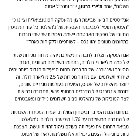
תשלום", אמר
ת'יירי ברטון
, יו"ר ומנכ"ל אטוס.
אנליסטים הביעו שביעות רצון מהעסקה הפוטנציאלית וציינו כי
"העסקה תועיל לסביבתה העסקית של ג'מאלטו, כל עוד המוניטין
החיובי של ספקית האבטחה יישמר. היכולות של שתי חברות
בתחומים מגוונים יהוו נכס – לשותפים וללקוחות כאחד".
אם העסקה תצלח, לחברה המשולבת יהיה מחזור מכירות שנתי
של כמה מיליארדי דולרים, בתחומי תשלומים מקוונים, הגנת
הסייבר ואינטרנט של הדברים. תחום הפעילות הגדול ביותר יהיה
שירותי תשלומים, עם מחזור מכירות של 2.5 מיליארד דולר. זה
ייווצר מהשילוב של אטוס, הפועלת בעולמות מגזריים שונים,
דוגמת אינטרנט של הדברים בתחומי פנאי, תחבורה ובריאות –
לצד המובילות של ג'מאלטו סביב תשלומים ניידים ומאובטחים.
בתחום הגנת הסייבר וביטחון המולדת, יעמדו המכירות השנתיות
של החברה המשולבת על 1.76 מיליארד דולרים. ג'מלאלטו
מביאה לתחום את פעילותה בעולם ניהול זהויות וגישה, הצפנת
נתונים וניהול הצפנה. יכולות אלו משלימות לאלו של אטוס,