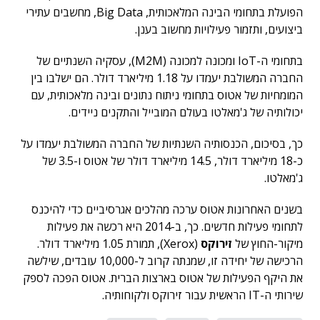
הפועלת בתחומי הבינה המלאכותית, Big Data, מחשבים עתירי
ביצועים, ותזמור פעילויות מחשוב בענן.
בתחומי ה-IoT ומכונה למכונה (M2M), עסקיה השנתיים של
החברה המשולבת יעמדו על 1.18 מיליארד דולר. הם ישלבו בין
המומחיות של אטוס בתחומי ניתוח נתונים ובינה מלאכותית, עם
יכולותיה של ג'מאלטו בעולם המובייל והתקנים ניידים.
כך, בסיכום, הכנסותיה השנתיות של החברה המשולבת יעמדו על
כ-18 מיליארד דולר, 14.5 מיליארד דולר של אטוס ו-3.5 של
ג'מאלטו.
בשנים האחרונות אטוס ערכה מהלכים אגרסיביים כדי להיכנס
לתחומי פעילות חדשים. כך, ב-2014 היא רכשה את פעילות
מיקור-החוץ של
זירוקס
(Xerox), תמורת 1.05 מיליארד דולר.
הרכישה של יחידה זו, שמנתה קרוב ל-10,000 עובדים, שילשה
את היקף הפעילות של אטוס בארצות הברית. אטוס הפכה לספק
שירותי ה-IT הראשית עבור זירוקס ולקוחותיה.