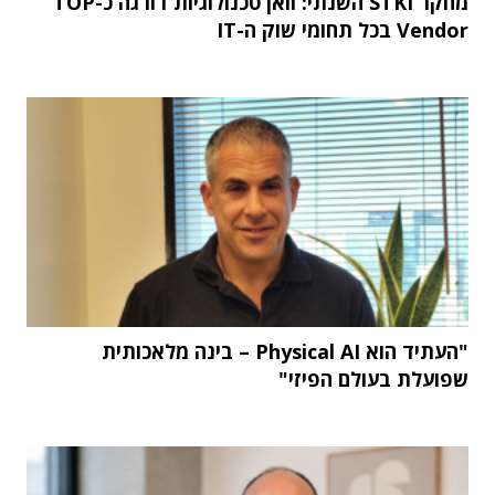
מחקר STKI השנתי: וואן טכנולוגיות דורגה כ-TOP
Vendor בכל תחומי שוק ה-IT
"העתיד הוא Physical AI – בינה מלאכותית
שפועלת בעולם הפיזי"