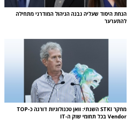
הנחת היסוד שעליה נבנה הניהול המודרני מתחילה
להתערער
מחקר STKI השנתי: וואן טכנולוגיות דורגה כ-TOP
Vendor בכל תחומי שוק ה-IT