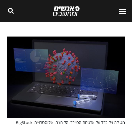
מטילה צל כבד על אבטחת הסייבר. הקורונה. אילוסטרציה: BigStock