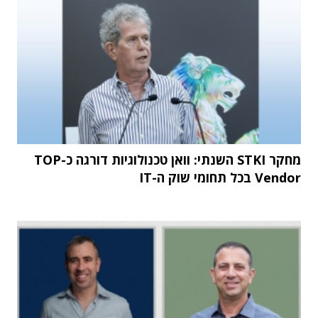
מחקר STKI השנתי: וואן טכנולוגיות דורגה כ-TOP
Vendor בכל תחומי שוק ה-IT