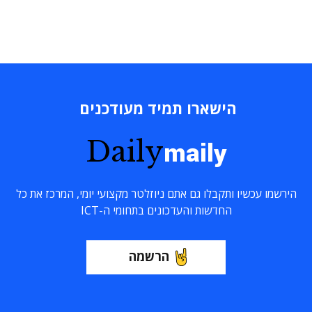
הישארו תמיד מעודכנים
Daily
maily
הירשמו עכשיו ותקבלו גם אתם ניוזלטר מקצועי יומי, המרכז את כל
החדשות והעדכונים בתחומי ה-ICT
הרשמה