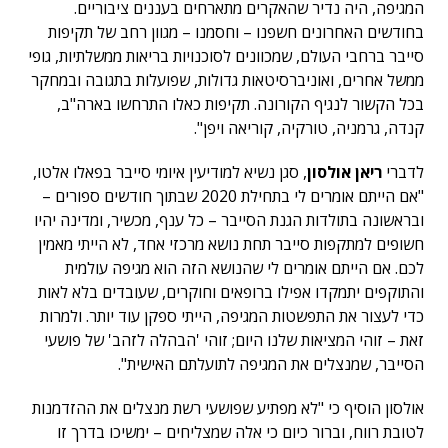
המגיפה, היה נדיר שהאקרים מתארחים בעננים ציבוריים.
בחודשים האחרונים חשפנו – וחסמנו – מגוון רחב של תקיפות
סייבר ברחבי העולם, שמכוונים לסוכנויות בריאות ממשלתיות, גופי
ממשל אחרים, ואוניברסיטאות גדולות, שפועלות בתגובה ובמחקר
בכל הקשור לנגיף הקורונה. תקיפות כאלו התרחשו בארה"ב,
קנדה, גרמניה, טורקיה, קוריאה ויפן".
לדברי
ריאן אולסון
, סגן נשיא למודיעין איומי סייבר בפאלו אלטו,
"אם הייתם אומרים לי בתחילת 2020 שבתוך חודשים ספורים –
ובראשונה בתולדות הגנת הסייבר – כל ענף, מכשיר, ומדינה יהיו
חשופים למתקפות סייבר תחת נושא מרכזי אחד, לא הייתי מאמין
לכם. אם הייתם אומרים לי שהנושא הזה הוא מגיפה עולמית
והתוקפים יתמקדו אפילו ברופאים וחוקרים, שעובדים בלא לאות
כדי לעצור את התפשטות המגיפה, הייתי ספקן עוד יותר. ולמרות
זאת – זוהי המציאות שלנו היום; זוהי 'הבהלה לזהב' של פושעי
הסייבר, שמנצלים את המגיפה לתועלתם האישית".
אולסון הוסיף כי "לא מפתיע שפושעי רשת מנצלים את ההזדמנות
לטובת רווח, וברור כיום כי אלה שמצליחים – ימשיכו בדרך זו