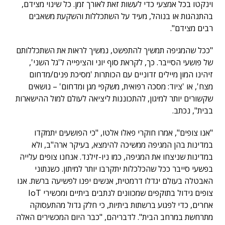
וינקטו בכל אמצעי כדי לעשות זאת לאורך זמן. כל שינוי מצידם,
בהתנהגות או בנוהל, מעיד על השתכללות והשקעת משאבים
רבים מצידם".
"ככל שהמגיפה תמשיך להתפשט, נמשיך לראות את השתכללותם
של פושעי הסייבר. כך, לקראת סוף יוני והציפייה ל'גל השני',
זיהינו המון מיילים זדוניים עם הכותרות 'מסיכת פנים/מדחום
מצח', או 'ציוד: מסכה רפואית, משקפי מגן ומדחום' – נושאים
שקשורים יותר למיגון, להתכוננות ליציאה לעולם למול ההישארות
בבית", נכתב.
"אנו צופים", אמרו חוקרי פאלו אלטו, "כי הפושעים יתמקדו
במדינות בהן המגיפה ממשיכה להימצא, בעיקר ארה"ב, ולא
במדינות שניצחו את המגיפה, כמו ניו-זילנד. אנחנו צופים עלייה
בפשעי סייבר ככל שהכלכלות יתקרבו יותר למיתון. כשנתוני
האבטלה בעולם יגדלו דרמטית, אנשים יפנו לפשיעה ברשת. אנו
צופים גידול בתוקפים שמכוונים לנתבים ביתיים ומכשירי IoT
אחרים, כדי לפגוע ברשתות ביתיות, כי חלק גדול מהתעסוקה
מתרחשת במרחב הבית". לדבריהם, "כבר היום המכשירים האלה