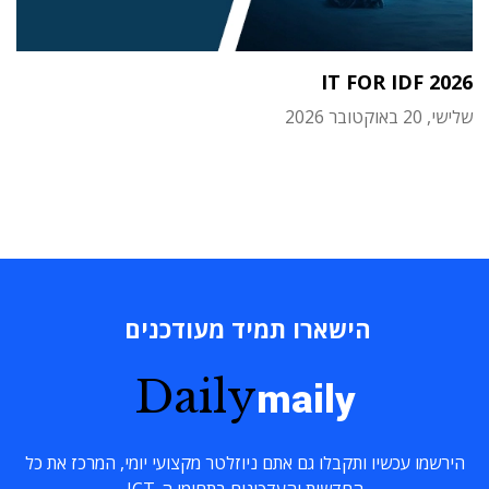
IT FOR IDF 2026
שלישי, 20 באוקטובר 2026
הישארו תמיד מעודכנים
Daily
maily
הירשמו עכשיו ותקבלו גם אתם ניוזלטר מקצועי יומי, המרכז את כל