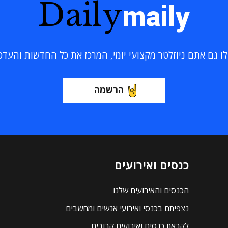
Daily
maily
 גם אתם ניוזלטר מקצועי יומי, המרכז את כל החדשות והעדכוני
הרשמה
כנסים ואירועים
הכנסים והאירועים שלנו
נצפיתם בכנסי ואירועי אנשים ומחשבים
לקראת כנסים ואירועים קרובים