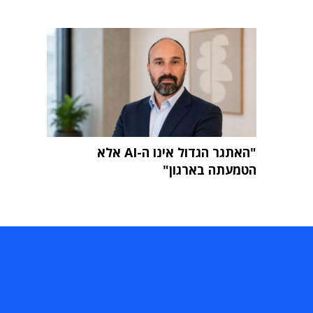
"האתגר הגדול אינו ה-AI אלא
הטמעתה בארגון"