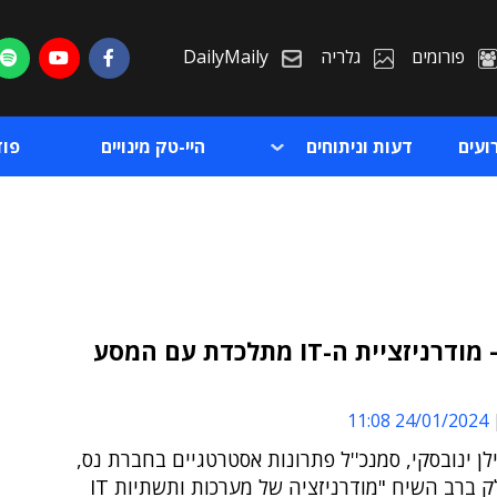
פורומים
גלריה
DailyMaily
ועים
דעות וניתוחים
היי-טק מינויים
פו
"בסוף – מודרניזציית ה-IT מתלכדת עם המסע
ת
24/01/2024 11:08
ת
לן ינובסקי, סמנכ''ל פתרונות אסטרטגיים בחברת נס,
שלקח חלק ברב השיח "מודרניזציה של מערכות ותשתיות IT