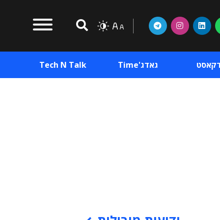
דקאסט
גאדג'Time
Tech N Talk
וכן פרסומי
תוכן פרסומי
וכן פרסומי