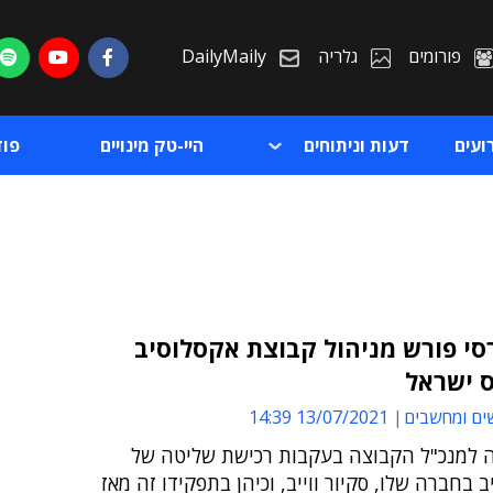
פורומים
גלריה
DailyMaily
ועים
דעות וניתוחים
היי-טק מינויים
פו
רסי פורש מניהול קבוצת אקסלוסיב
ס ישראל
ת
ים ומחשבים
13/07/2021 14:39
ת
נה למנכ"ל הקבוצה בעקבות רכישת שליטה של
 בחברה שלו, סקיור ווייב, וכיהן בתפקידו זה מאז