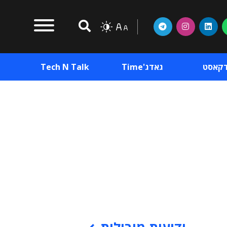
דקאסט
גאדג'Time
Tech N Talk
וכן פרסומי
תוכן פרסומי
וכן פרסומי