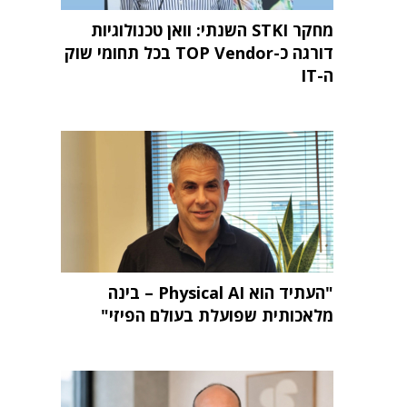
מחקר STKI השנתי: וואן טכנולוגיות
דורגה כ-TOP Vendor בכל תחומי שוק
ה-IT
"העתיד הוא Physical AI – בינה
מלאכותית שפועלת בעולם הפיזי"