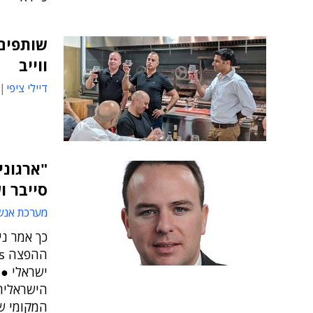
שותפים 
ווייב
דיילי ציפי
"ארגוני
סייבר וע
מערכת אנש
הישראלית
המקומי ש