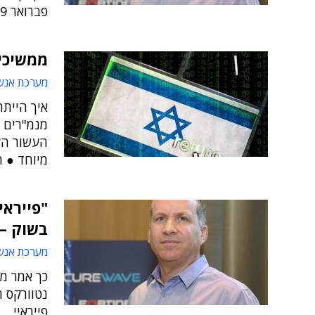
פברואר 2019
ממשיכי
מערכת אנש
איך היית
מנמ"רים ו
העשור הע
מיוחד ● ח
"פייראי
בשוק – גם
מערכת אנש
כך אמר מו
נטוורקס 
פייראיי