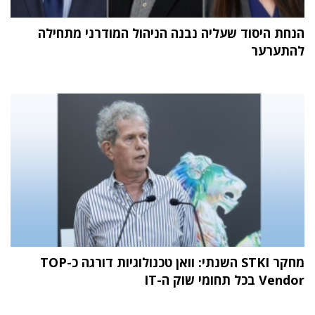
הנחת היסוד שעליה נבנה הניהול המודרני מתחילה
להתערער
מחקר STKI השנתי: וואן טכנולוגיות דורגה כ-TOP
Vendor בכל תחומי שוק ה-IT