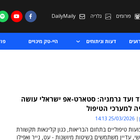
פורומים
גלריה
DailyMaily
ועים
דעות וניתוחים
היי-טק מינויים
פו
 ועד גרמניה: סטארט-אפ ישראלי עושה
ה למערכי הטיפול
ת
25/03/2026 14:13
ת
עות טיפוליים בתחום הבריאות, כגון קלינאות תקשורת
שי, עדיין משתמשים בשיטות מיושנות - עט, נייר ואפילו