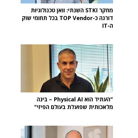
מחקר STKI השנתי: וואן טכנולוגיות
דורגה כ-TOP Vendor בכל תחומי שוק
ה-IT
"העתיד הוא Physical AI – בינה
מלאכותית שפועלת בעולם הפיזי"