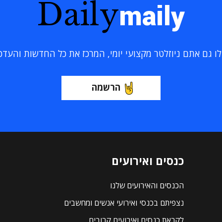
Daily
maily
 גם אתם ניוזלטר מקצועי יומי, המרכז את כל החדשות והעדכוני
הרשמה
כנסים ואירועים
הכנסים והאירועים שלנו
נצפיתם בכנסי ואירועי אנשים ומחשבים
לקראת כנסים ואירועים קרובים