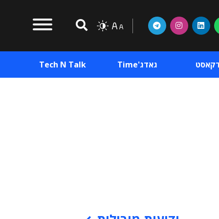
דקאסט
גאדג'Time
Tech N Talk
וכן פרסומי
תוכן פרסומי
וכן פרסומי