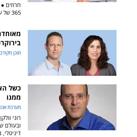
חרוזים ● 
365 של עולם הטיפול"
בירוקר
תוכן מקודם
כשל הא
ממנו
מערכת אנש
רוני וולק
ובעולם ש
דיגיטלי, 