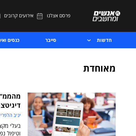
פרסם אצלנו
אירועים קרובים
חדשות
סייבר
כנסים ואיר
מאוחדת
מהממ"ד
דיגיטצי
יניב הלפרין
בעלי מקצו
וטיפול נפ