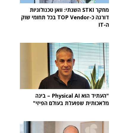
מחקר STKI השנתי: וואן טכנולוגיות
דורגה כ-TOP Vendor בכל תחומי שוק
ה-IT
"העתיד הוא Physical AI – בינה
מלאכותית שפועלת בעולם הפיזי"