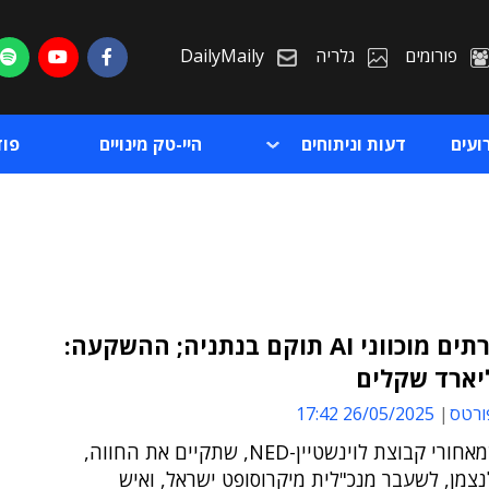
פורומים
גלריה
DailyMaily
ועים
דעות וניתוחים
היי-טק מינויים
פו
חוות שרתים מוכווני AI תוקם בנתניה; ההשקעה:
ת
ורטס
26/05/2025 17:42
ת
היזמים שמאחורי קבוצת לוינשטיין-NED, שתקיים את החווה,
צמן, לשעבר מנכ"לית מיקרוסופט ישראל, ואיש