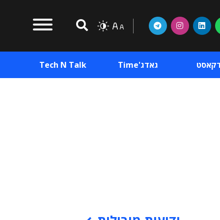
דקאסט
גאדג'Time
Tech N Talk
וכן פרסומי
תוכן פרסומי
וכן פרסומי