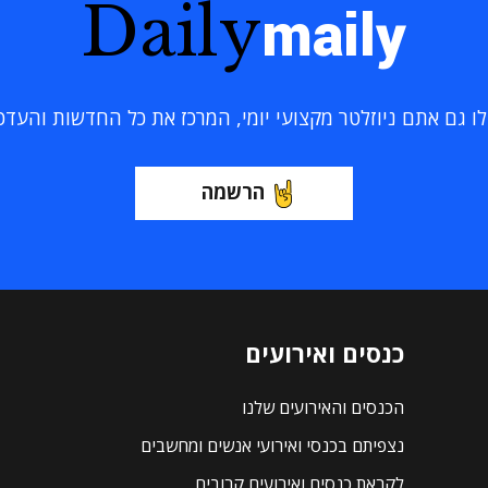
Daily
maily
 גם אתם ניוזלטר מקצועי יומי, המרכז את כל החדשות והעדכוני
הרשמה
כנסים ואירועים
הכנסים והאירועים שלנו
נצפיתם בכנסי ואירועי אנשים ומחשבים
לקראת כנסים ואירועים קרובים