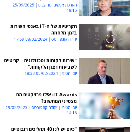
מערכת אנשים ומחשבים
25/09/2025
18:15
הקריטיות של ה-IT באגפי השירות
בזמן מלחמה
יהודה קונפורטס
08/02/2024 17:59
"שירות לקוחות וטכנולוגיה – קריטיים
לשביעות רצון הלקוחות"
יוסי הטוני
05/02/2024 18:33
IT Awards: אילו פרויקטים הם
מצטייני המחשוב?
יוסי הטוני | יהודה קונפורטס
19/02/2023
14:16
"כיום יש לנו 40 תהליכים רובוטיים