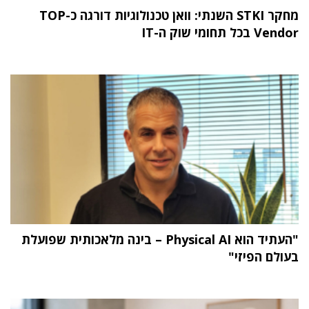
מחקר STKI השנתי: וואן טכנולוגיות דורגה כ-TOP
Vendor בכל תחומי שוק ה-IT
"העתיד הוא Physical AI – בינה מלאכותית שפועלת
בעולם הפיזי"