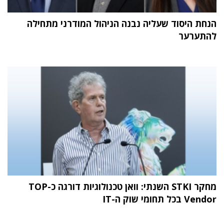
הנחת היסוד שעליה נבנה הניהול המודרני מתחילה
להתערער
מחקר STKI השנתי: וואן טכנולוגיות דורגה כ-TOP
Vendor בכל תחומי שוק ה-IT