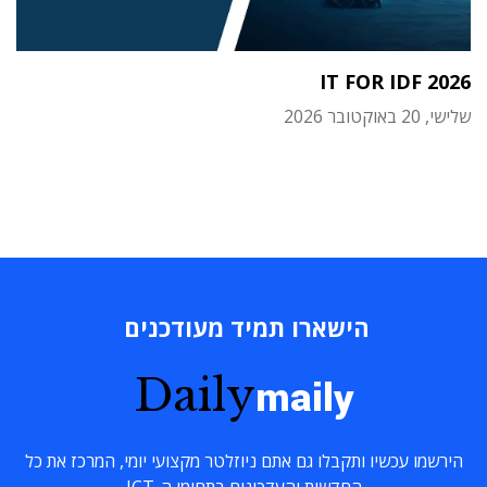
IT FOR IDF 2026
שלישי, 20 באוקטובר 2026
הישארו תמיד מעודכנים
Daily
maily
הירשמו עכשיו ותקבלו גם אתם ניוזלטר מקצועי יומי, המרכז את כל