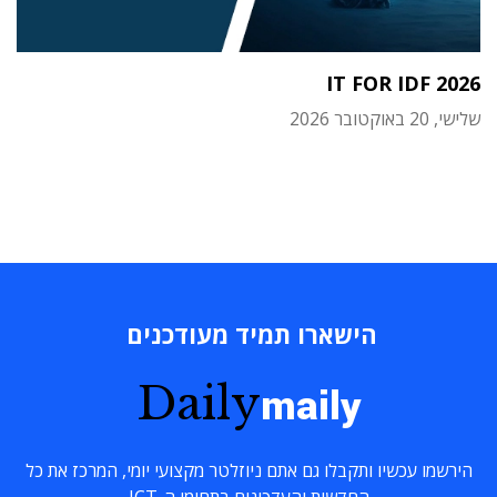
IT FOR IDF 2026
שלישי, 20 באוקטובר 2026
הישארו תמיד מעודכנים
Daily
maily
הירשמו עכשיו ותקבלו גם אתם ניוזלטר מקצועי יומי, המרכז את כל