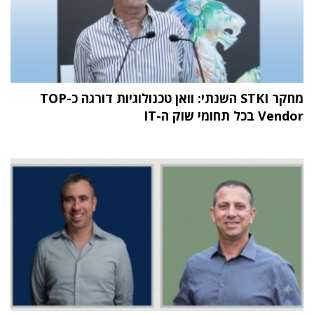
מחקר STKI השנתי: וואן טכנולוגיות דורגה כ-TOP
Vendor בכל תחומי שוק ה-IT