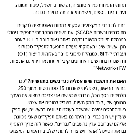
תחומי התמחות כמו אוטומציה, תקשורת, חשמל, עיבוד תמונה,
ועוד רבים נוספים, ולשמחתי זו היתה בחירה נכונה.
בתחילת דרכי המקצועית עסקתי בתחום האוטומציה (בקרים
מתוכנתים ורשתות SCADA) ועם השנים התקדמתי לתפקיד ניהולי
כמנהלת חשמל מכשור ובקרה באתר נאות חובב ב-ICL. לאחר
מכן, עשיתי שינוי תעסוקתי מעולם התפעול לתפקיד טכנולוגי
ועברתי ל-
GIT
, כמנהלת סיכוני סייבר בעלומות הייצור (OT)
וחדשנות ובחודשים האחרונים קיבלתי תחת אחריותי גם את צוות
FW ו-Network".
האם את חושבת שיש אפליה נגד נשים בתעשייה?
"כבר
בתואר הראשון, כשגיליתי שאנחנו 15 סטודנטיות מתוך 250
תלמידים בסך הכל, הבנתי שכאישה אני צריכה למצוא את הערך
המוסף שלי, לצד המקצועיות, בשביל להוכיח את עצמי.
כשמסתכלים ימינה ושמאלה בעולמות שונים בתעשייה, אין ספק
שעדין יש רוב גברי, בין היתר גם באותם תפקידים שאני מכוונת
אליהם שברובם עדין נחשבים "גבריים". כאשר לזה צריך להוסיף
גם את הטייטל 'אמא', ויש צורך לדעת לשלב בין העולם המקצועי