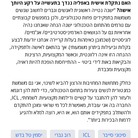
האם נתקלת אישית באפליה נגדך בתעשייה על רקע היותך
אישה?
"ישנה נטייה ראשונית לאנשים וגברים לחשוב שנשים
משמשות בתפקידים פחות טכנולוגיים, ולכן במפגשים קבוצתיים
עם גורמים מהתחום הטכנולוגי ישנה הנחה שאנחנו נהיה
אחראיות גם על הנושאים האדמיניסטרטיביים/ אג"מיים/
לוגיסטיים (שכמובן כאימהות בעלות קריירה אנחנו יודעות לבצע
בקלות וביעילות ביתרון משמעותי). אך בהתאם לאישה ולתפקידה,
ההנחה הזו אינה רלוונטית, וכאשר המקצועיות, הרצינות
והבקיאות באות לידי ביטוי – ההתייחסות הופכת להיות ראויה,
מקצועית ומכבדת.
כחלק מתחושת המחויבות והרצון להביא לשינוי, אני גם משמשת
כמנטורית לנשים צעירות בתחום הטכנולוגי, כדי לתת להן דוגמא
ולעזור להן להתגבר על קשיים ודילמות מקצועיות. לשמחתי, ICL,
החברה בה אני עובדת, מאפשרת לכל מי שראוי ומוכן להתקדם
ולהשתלב בתפקידים אותם הוא, או היא, רוצה למלא ולהגיע
לרמות הבכירות ביותר".
סיכוני סייבר
ICL
רוב גברי
יסמין טל בדש