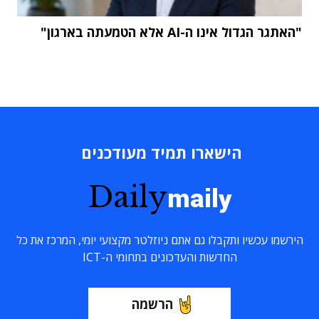
"האתגר הגדול אינו ה-AI אלא הטמעתה בארגון"
הישארו תמיד מעודכנים
Daily
maily
הירשמו עכשיו ותקבלו גם אתם ניוזלטר מקצועי יומי, המרכז את כל
החדשות והעדכונים בתחומי ה-ICT
הרשמה