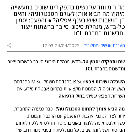
מדור מיוחד על נשים בתפקידים שונים בתעשייה:
מיהן? מה הביא אותן לעולם הטכנולוגיה? והאם
הן חושבות שיש בענף אפליה? ● והפעם: יסמין
טל-בדש, מנהלת סיכוני סייבר ברשתות ייצור
וחדשנות בחברת ICL
מערכת אנשים ומחשבים
24/04/2025 12:03
שם ותפקיד: יסמין טל-בד
ש, מנהלת סיכוני סייבר ברשתות ייצור
וחדשנות בחברת
ICL
.
השכלה ושירות צבאי:
B.Sc בהנדסת חשמל, M.Sc בהנדסת
תעשייה וניהול, הסמכות מקצועיות בתחום אבטחת מידע. את
השירות הצבאי עשיתי ב
חיל הרפואה
.
מה הביא אותך לתחום הטכנולוגיה?
"כבר כנערה התחברתי
יותר לצד הטכני ואהבתי להתעסק עם הרכבה ומכונות.
כשהתלבטתי מה ללמוד באוניברסיטה החלטתי ללכת לתחום
הנדסת חשמל ומחשבים, על מנת לפתוח בפניי מגוון רחב של