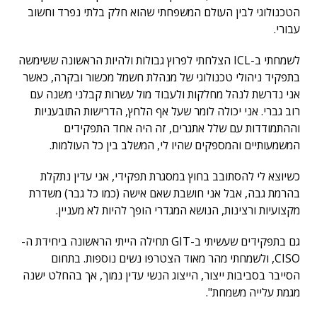
הטכנולוגי לבין העולם המשפחתי שהוא חלק בלתי נפרד וחשוב
עבורי.
לשמחתי ב-ICL הצלחתי לפרוץ גבולות ולהיות הראשונה ששימשה
בתפקיד ניהולי טכנולוגי של מנהלת חשמל מכשור ובקרה, כאשר
אני נדרשת לנהל מחלקות ולעבוד מול עשרות קבלני משנה עם
רוב גברי. אני יכולה לומר שעל אף הלחץ, הדרישות התובעניות
וההתמודדות עם שלל אתגרים, זה היה אחד התפקידים
המשמעותיים והמספקים שהיו לי, המשלב בין כל העולמות.
כשיוצא לי להסתובב בחוץ במסגרת תפקידי, אני עדין נתקלת
בהרמת גבה, אבל אני חושבת שאם אישה (כמו כל גבר) משדרת
מקצועיות ורצינות, הנושא המגדרי הופך להיות לא מעניין.
גם בתפקידים שעשיתי ב-GIT תחילה הייתי הראשונה ביחידת ה-
CISO, ולשמחתי מהר מאוד הצטרפו נשים נוספות. בתחום
הסייבר בסביבות ייצור, הייצוג הנשי עדין נמוך, אך בהחלט ישנה
מגמת עלייה משמחת".