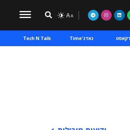
דקאסט
גאדג'Time
Tech N Talk
וכן פרסומי
תוכן פרסומי
וכן פרסומי