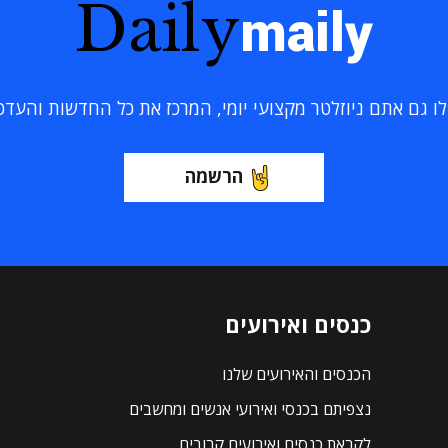
Daily
maily
 גם אתם ניוזלטר מקצועי יומי, המרכז את כל החדשות והעדכוני
הרשמה
כנסים ואירועים
הכנסים והאירועים שלנו
נצפיתם בכנסי ואירועי אנשים ומחשבים
לקראת כנסים ואירועים קרובים