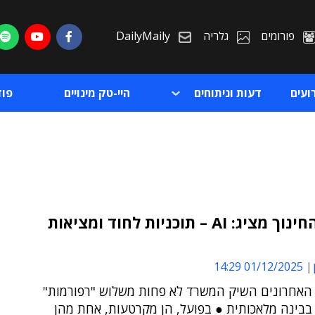
פורומים
גלריה
DailyMaily
ועים
דעות וניתוחים
היי-טק מינויים
פו
משרד החינוך מציג: AI – תוכניות לחוד ומציאות
ת
01/12/2025 14:29
ת
האחרונים השיק המשרד לא פחות משלוש "רפורמות"
בבינה מלאכותית ● בפועל, הן מקרטעות, אחת מהן