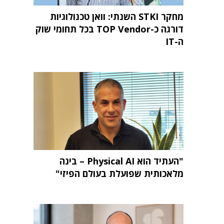
מחקר STKI השנתי: וואן טכנולוגיות
דורגה כ-TOP Vendor בכל תחומי שוק
ה-IT
"העתיד הוא Physical AI – בינה
מלאכותית שפועלת בעולם הפיזי"